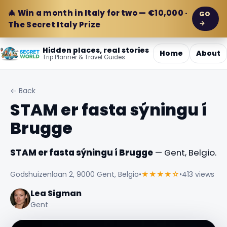
🎄 Win a month in Italy for two — €10,000 ·
GO
→
The Secret Italy Prize
Hidden places, real stories
Home
About
Trip Planner & Travel Guides
← Back
STAM er fasta sýningu í
Brugge
STAM er fasta sýningu í Brugge
— Gent, Belgio.
Godshuizenlaan 2, 9000 Gent, Belgio
•
★★★★☆
•
413 views
Lea Sigman
Gent