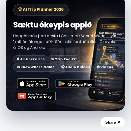
🏆 AI Trip Planner 2026
Sæktu ókeypis appið
Uppgötvaðu það besta í Gent með Secret World — yfir
1 milljón áfangastaðir. Sérsniðin ferðaáætlun. Ókeypis
á iOS og Android.
🧠 AI Itineraries
🎒 Trip Toolkit
🎮 KnowWhere Game
🎧 Audio Guides
📹 Videos
Share ↗