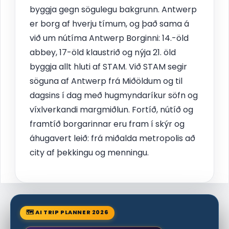
byggja gegn sögulegu bakgrunn. Antwerp
er borg af hverju tímum, og það sama á
við um nútíma Antwerp Borginni: 14.-öld
abbey, 17-öld klaustrið og nýja 21. öld
byggja allt hluti af STAM. Við STAM segir
söguna af Antwerp frá Miðöldum og til
dagsins í dag með hugmyndaríkur söfn og
víxlverkandi margmiðlun. Fortíð, nútíð og
framtíð borgarinnar eru fram í skýr og
áhugavert leið: frá miðalda metropolis að
city af þekkingu og menningu.
🗺 AI TRIP PLANNER 2026