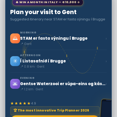
🎄 WIN A MONTH IN ITALY — €10,000 →
Plan your visit to Gent
Suggested itinerary near STAM er fasta sýningu í Brugge
MORNING
🌅
›
STAM er fasta sýningu í Brugge
📍 Gent
AFTERNOON
☀️
›
Í Listasafnið í Brugge
📍 0.8 km · Gent
EVENING
🌆
›
Gentse Waterzooi er súpa-eins og kássu
📍 1.2 km · Gent
★★★★★
4.9
🏆 The most innovative Trip Planner 2026