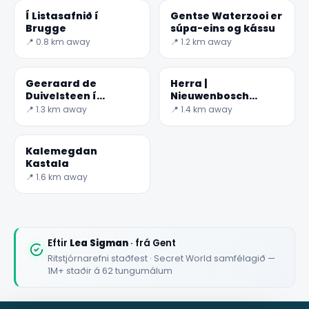
Í Listasafnið í
Gentse Waterzooi er
Brugge
súpa-eins og kássu
📍 0.8 km away
📍 1.2 km away
Geeraard de
Herra |
Duivelsteen í
Nieuwenbosch
Antwerp, Belgíu
Abbey
📍 1.3 km away
📍 1.4 km away
Kalemegdan
Kastala
📍 1.6 km away
Eftir
Lea Sigman
· frá Gent
Ritstjórnarefni staðfest · Secret World samfélagið —
✕
1M+ staðir á 62 tungumálum