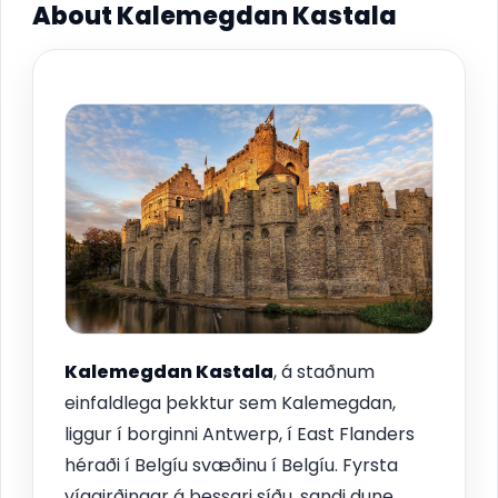
About Kalemegdan Kastala
Kalemegdan Kastala
, á staðnum
einfaldlega þekktur sem Kalemegdan,
liggur í borginni Antwerp, í East Flanders
héraði í Belgíu svæðinu í Belgíu. Fyrsta
víggirðingar á þessari síðu, sandi dune