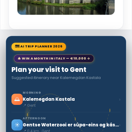
🗺 AI TRIP PLANNER 2026
🎄 WIN A MONTH IN ITALY — €10,000 →
Plan your visit to Gent
Suggested itinerary near Kalemegdan Kastala
MORNING
🌅
›
Kalemegdan Kastala
📍 Gent
AFTERNOON
☀️
›
Gentse Waterzooi er súpa-eins og kássu
📍 0.4 km · Gent