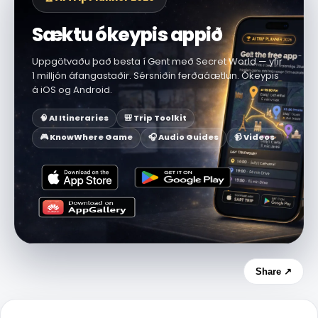
Sæktu ókeypis appið
Uppgötvaðu það besta í Gent með Secret World — yfir
1 milljón áfangastaðir. Sérsniðin ferðaáætlun. Ókeypis
á iOS og Android.
🧠 AI Itineraries
🎒 Trip Toolkit
🎮 KnowWhere Game
🎧 Audio Guides
📹 Videos
Share ↗