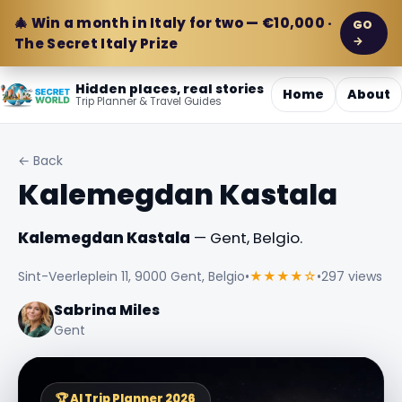
🎄 Win a month in Italy for two — €10,000 ·
GO
→
The Secret Italy Prize
Hidden places, real stories
Home
About
Trip Planner & Travel Guides
← Back
Kalemegdan Kastala
Kalemegdan Kastala
— Gent, Belgio.
Sint-Veerleplein 11, 9000 Gent, Belgio
•
★★★★☆
•
297 views
Sabrina Miles
Gent
🏆 AI Trip Planner 2026