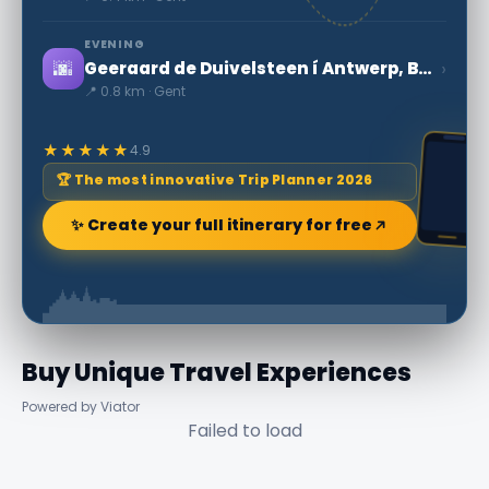
EVENING
🌆
›
Geeraard de Duivelsteen í Antwerp, Belgíu
📍 0.8 km · Gent
★★★★★
4.9
🏆 The most innovative Trip Planner 2026
✨ Create your full itinerary for free
Buy Unique Travel Experiences
Powered by Viator
Failed to load