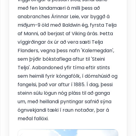
með fen landamæri á milli þess að
anabranches Árinnar Leie, var byggð á
miðjum-9 öld með Baldwin ég, fyrsta Telja
af Manni, að berjast af Viking árás. Þetta
víggirðingar óx úr að vera sæti Telja
Flanders, vegna þess nafn 'Kalemegdan',
sem þýðir bókstaflega aftur til 'Steini
Telja'. Aabandoned yfir tíma eftir stints
sem heimili fyrir kóngafólk, í dómshúsið og
fangelsi, það var aftur í 1885. Í dag, þessi
steinn súlu lögun nóg pláss til að ganga
um, með heillandi pyntingar safnið sýna
ógnvekjandi tæki í raun notaðar, þar á
meðal fallöxi.