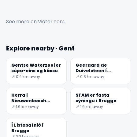
See more on
Viator.com
Explore nearby · Gent
Gentse Waterzooi er
Geeraard de
súpa-eins og kássu
Duivelsteen í
Antwerp, Belgíu
📍 0.4 km away
📍 0.8 km away
Herra |
STAM er fasta
Nieuwenbosch
sýningu í Brugge
Abbey
📍 1.6 km away
📍 1.6 km away
Í Listasafnið í
Brugge
📍 2.2 km away