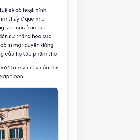
uệ sẽ có hoạt hình,
tìm thấy ở quê nhà,
êng cho các "mê hoặc
 đến sự thăng hoa sức
 có in một duyên dáng
ng của họ tác phẩm thơ.
 mười tám và đầu của thế
 Napoleon.