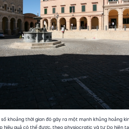
n số khoảng thời gian đó gây ra một mạnh khủng hoảng ki
p hiệu quả có thể được, theo physiocratic và tự Do hiện tại