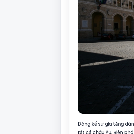
Đáng kể sự gia tăng dâ
tất cả châu Âu. Biện phá