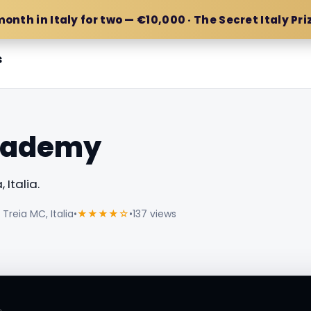
month in Italy for two — €10,000 · The Secret Italy Pri
s
cademy
 Italia.
 Treia MC, Italia
•
★★★★☆
•
137 views