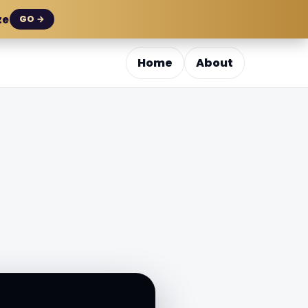
ze
GO →
Home
About