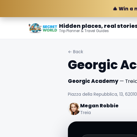
🎄 Win a 
Hidden places, real storie
Trip Planner & Travel Guides
← Back
Georgic A
Georgic Academy
— Treia,
Piazza della Repubblica, 13, 62010
Megan Robbie
Treia