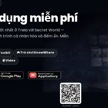
 dụng miễn phí
t nhất ở Treia với Secret World —
ịch trình cá nhân hóa và điểm ẩn. Miễn
🎮 Trò chơi KnowWhere
Toolkit
📹 Video
Huawei users