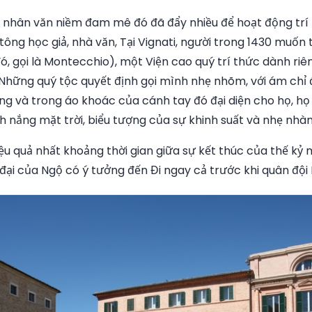
 nhân văn niềm đam mê đó đã đẩy nhiều để hoạt động trí t
ông học giả, nhà văn, Tại Vignati, người trong 1430 muốn 
ó, gọi là Montecchio), một Viện cao quý trí thức dành ri
 Những quý tộc quyết định gọi mình nhẹ nhõm, với ám chỉ
g và trong áo khoác của cánh tay đó đại diện cho họ, họ
 nắng mặt trời, biểu tượng của sự khinh suất và nhẹ nhà
ệu quả nhất khoảng thời gian giữa sự kết thúc của thế kỷ
 đại của Ngộ có ý tưởng đến Đi ngay cả trước khi quân đội