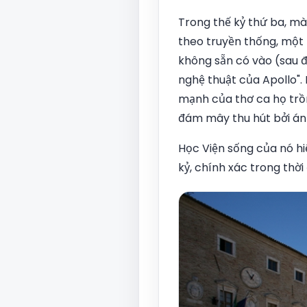
Trong thế kỷ thứ ba, mà
theo truyền thống, một t
không sẵn có vào (sau đ
nghệ thuật của Apollo".
mạnh của thơ ca họ trồn
đám mây thu hút bởi ánh
Học Viện sống của nó hi
kỷ, chính xác trong thời