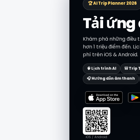
🏆 AI Trip Planner 2026
Tải ứng
Khám phá những điều tố
hơn 1 triệu điểm đến. L
phí trên iOS & Android.
🧠 Lịch trình AI
🎒 Trip 
🎧 Hướng dẫn âm thanh
iOS / Android