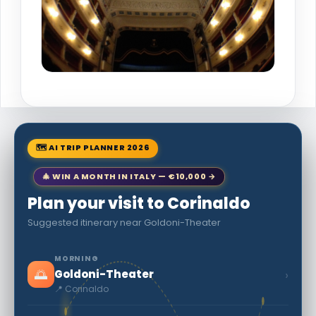
🗺 AI TRIP PLANNER 2026
🎄 WIN A MONTH IN ITALY — €10,000 →
Plan your visit to Corinaldo
Suggested itinerary near Goldoni-Theater
MORNING
🌅
›
Goldoni-Theater
📍 Corinaldo