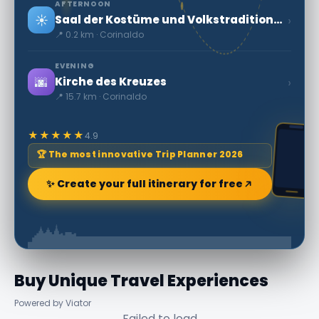
AFTERNOON
☀️
›
Saal der Kostüme und Volkstraditionen
📍 0.2 km · Corinaldo
EVENING
🌆
›
Kirche des Kreuzes
📍 15.7 km · Corinaldo
★★★★★
4.9
🏆 The most innovative Trip Planner 2026
✨ Create your full itinerary for free
Buy Unique Travel Experiences
Powered by Viator
Failed to load