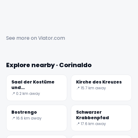
See more on
Viator.com
Explore nearby · Corinaldo
Saal der Kostüme
Kirche des Kreuzes
und
📍 15.7 km away
Volkstraditionen
📍 0.2 km away
Bostrengo
Schwarzer
Krabbenpfad
📍 16.6 km away
📍 17.6 km away