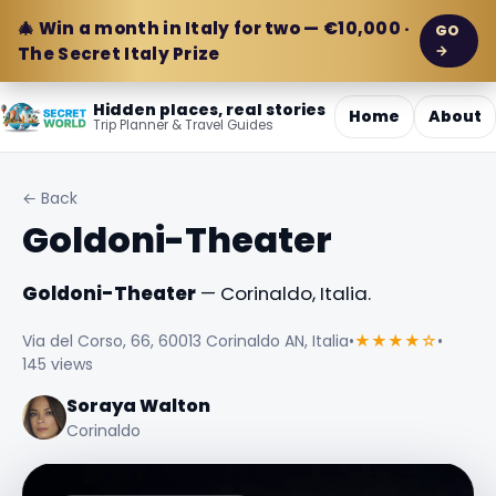
🎄 Win a month in Italy for two — €10,000 ·
GO
→
The Secret Italy Prize
Hidden places, real stories
Home
About
Trip Planner & Travel Guides
← Back
Goldoni-Theater
Goldoni-Theater
— Corinaldo, Italia.
Via del Corso, 66, 60013 Corinaldo AN, Italia
•
★★★★☆
•
145 views
Soraya Walton
Corinaldo