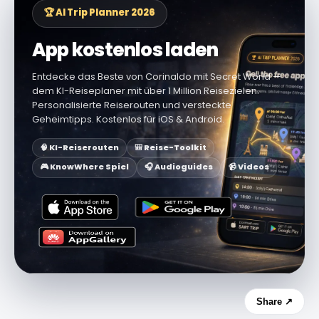
🏆 AI Trip Planner 2026
App kostenlos laden
Entdecke das Beste von Corinaldo mit Secret World —
dem KI-Reiseplaner mit über 1 Million Reisezielen.
Personalisierte Reiserouten und versteckte
Geheimtipps. Kostenlos für iOS & Android.
🧠 KI-Reiserouten
🎒 Reise-Toolkit
🎮 KnowWhere Spiel
🎧 Audioguides
📹 Videos
Share ↗