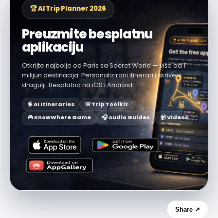
🏆 AI Trip Planner 2026
Preuzmite besplatnu
aplikaciju
Otkrijte najbolje od Paris sa Secret World — više od 1
milijun destinacija. Personalizirani itinerari i skriveni
dragulji. Besplatno na iOS i Android.
🧠 AI Itineraries
🎒 Trip Toolkit
🎮 KnowWhere Game
🎧 Audio Guides
📹 Videos
Share ↗