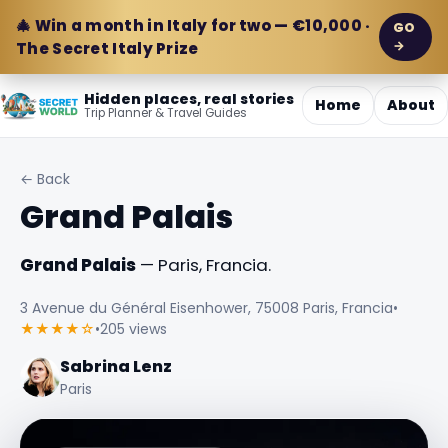
🎄 Win a month in Italy for two — €10,000 ·
GO
→
The Secret Italy Prize
Hidden places, real stories
Home
About
Trip Planner & Travel Guides
← Back
Grand Palais
Grand Palais
— Paris, Francia.
3 Avenue du Général Eisenhower, 75008 Paris, Francia
•
★★★★☆
•
205 views
Sabrina Lenz
Paris