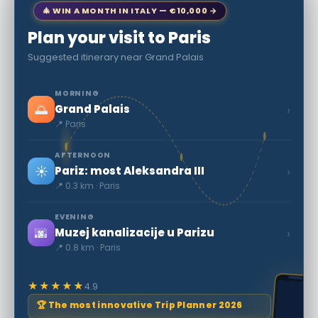
🎄 WIN A MONTH IN ITALY — €10,000 →
Plan your visit to Paris
Suggested itinerary near Grand Palais
MORNING
🌅
›
Grand Palais
📍 Paris
AFTERNOON
☀️
›
Pariz: most Aleksandra III
📍 0.3 km · Paris
EVENING
🌆
›
Muzej kanalizacije u Parizu
📍 0.8 km · Paris
★★★★★
4.9
🏆 The most innovative Trip Planner 2026