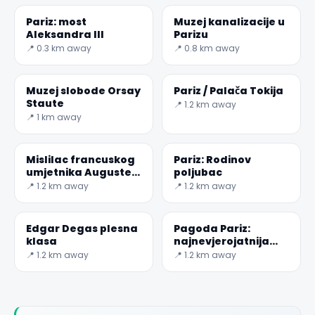
Pariz: most
Muzej kanalizacije u
Aleksandra III
Parizu
📍 0.3 km away
📍 0.8 km away
Muzej slobode Orsay
Pariz / Palača Tokija
Staute
📍 1.2 km away
📍 1 km away
✕
Mislilac francuskog
Pariz: Rodinov
umjetnika Auguste
poljubac
Rodin
📍 1.2 km away
📍 1.2 km away
Edgar Degas plesna
Pagoda Pariz:
klasa
najnevjerojatnija
zgrada
📍 1.2 km away
📍 1.2 km away
🏆
🏆 #1 Trip Planner 2026
Rated best travel app worldwide