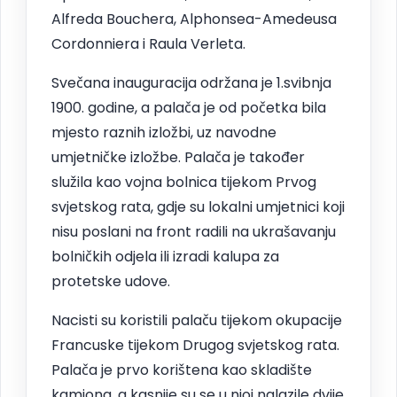
Alfreda Bouchera, Alphonsea-Amedeusa
Cordonniera i Raula Verleta.
Svečana inauguracija održana je 1.svibnja
1900. godine, a palača je od početka bila
mjesto raznih izložbi, uz navodne
umjetničke izložbe. Palača je također
služila kao vojna bolnica tijekom Prvog
svjetskog rata, gdje su lokalni umjetnici koji
nisu poslani na front radili na ukrašavanju
bolničkih odjela ili izradi kalupa za
protetske udove.
Nacisti su koristili palaču tijekom okupacije
Francuske tijekom Drugog svjetskog rata.
Palača je prvo korištena kao skladište
kamiona, a kasnije su se u njoj nalazile dvije