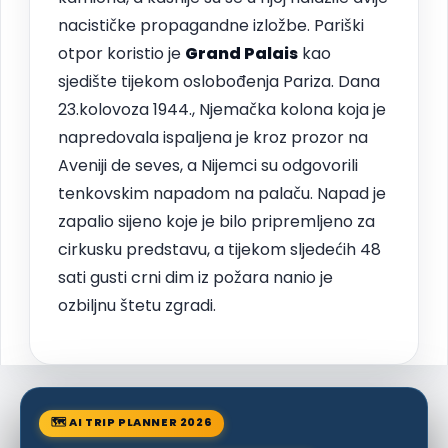
nacističke propagandne izložbe. Pariški
otpor koristio je
Grand Palais
kao
sjedište tijekom oslobođenja Pariza. Dana
23.kolovoza 1944., Njemačka kolona koja je
napredovala ispaljena je kroz prozor na
Aveniji de seves, a Nijemci su odgovorili
tenkovskim napadom na palaču. Napad je
zapalio sijeno koje je bilo pripremljeno za
cirkusku predstavu, a tijekom sljedećih 48
sati gusti crni dim iz požara nanio je
ozbiljnu štetu zgradi.
🗺 AI TRIP PLANNER 2026