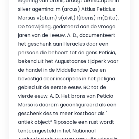
legering van brons, draagt de inscriptie in
silver agemina: m (arcus) Attius Peticius
Marsus v(otum) s(olvit) l(ibens) m(Erito).
De toewijding, gedateerd aan de vroege
jaren van de I eeuw. A. D., documenteert
het geschenk aan Heracles door een
persoon die behoort tot de gens Peticia,
bekend uit het Augustaanse tijdperk voor
de handel in de Middellandse Zee en
bevestigd door inscripties in het peligna
gebied uit de eerste eeuw. BC tot de
vierde eeuw. A. D. Het brons van Peticio
Marso is daarom geconfigureerd als een
geschenk des te meer kostbaar als "
antiek object” Riposoole een rust wordt
tentoongesteld in het Nationaal