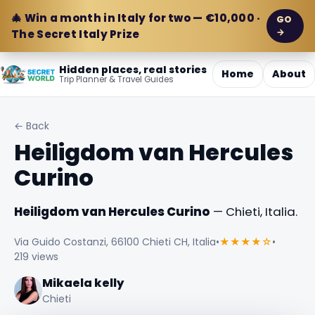
🎄 Win a month in Italy for two — €10,000 ·
GO
→
The Secret Italy Prize
Hidden places, real stories
Home
About
Trip Planner & Travel Guides
← Back
Heiligdom van Hercules
Curino
Heiligdom van Hercules Curino
— Chieti, Italia.
Via Guido Costanzi, 66100 Chieti CH, Italia
•
★★★★☆
•
219 views
Mikaela kelly
Chieti