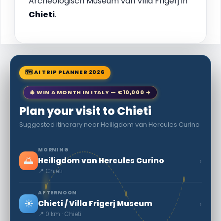
Archeologisch Museum van Villa Frigerj in
Chieti
.
🗺 AI TRIP PLANNER 2026
🎄 WIN A MONTH IN ITALY — €10,000 →
Plan your visit to Chieti
Suggested itinerary near Heiligdom van Hercules Curino
MORNING
🌅
›
Heiligdom van Hercules Curino
📍 Chieti
AFTERNOON
☀️
›
Chieti / Villa Frigerj Museum
📍 0 km · Chieti