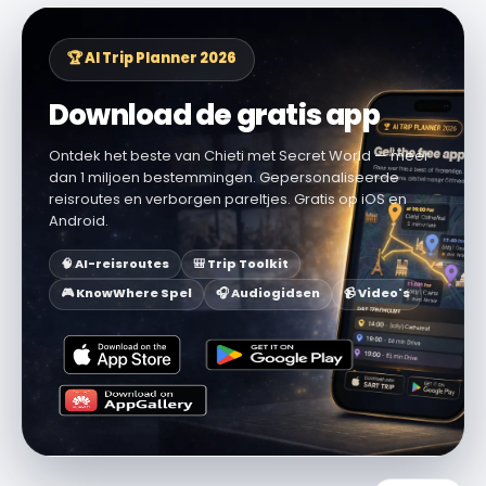
🏆 AI Trip Planner 2026
Download de gratis app
Ontdek het beste van Chieti met Secret World — meer
dan 1 miljoen bestemmingen. Gepersonaliseerde
reisroutes en verborgen pareltjes. Gratis op iOS en
Android.
🧠 AI-reisroutes
🎒 Trip Toolkit
🎮 KnowWhere Spel
🎧 Audiogidsen
📹 Video's