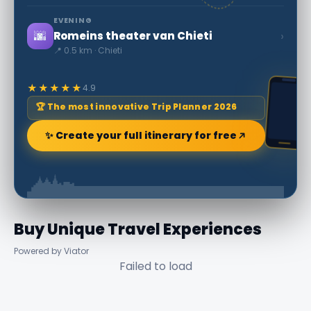
EVENING
🌆
›
Romeins theater van Chieti
📍 0.5 km · Chieti
★★★★★
4.9
🏆 The most innovative Trip Planner 2026
✨ Create your full itinerary for free
Buy Unique Travel Experiences
Powered by Viator
Failed to load