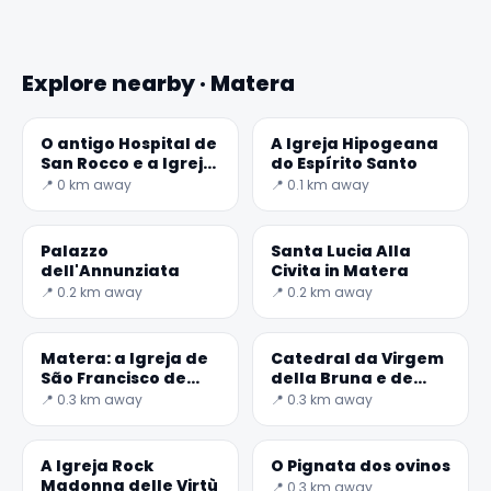
Explore nearby · Matera
O antigo Hospital de
A Igreja Hipogeana
San Rocco e a Igreja
do Espírito Santo
de Cristo flagelado
📍 0 km away
📍 0.1 km away
Palazzo
Santa Lucia Alla
dell'Annunziata
Civita in Matera
📍 0.2 km away
📍 0.2 km away
✕
Matera: a Igreja de
Catedral da Virgem
São Francisco de
della Bruna e de
Assis
Sant'Eustachio
📍 0.3 km away
📍 0.3 km away
A Igreja Rock
O Pignata dos ovinos
Madonna delle Virtù
📍 0.3 km away