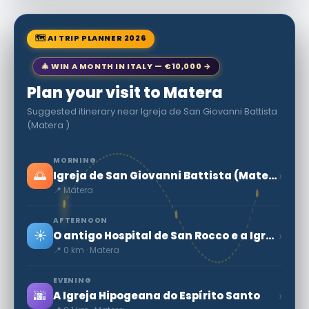
🗺 AI TRIP PLANNER 2026
🎄 WIN A MONTH IN ITALY — €10,000 →
Plan your visit to Matera
Suggested itinerary near Igreja de San Giovanni Battista
(Matera )
MORNING
🌅
›
Igreja de San Giovanni Battista (Matera )
📍 Matera
AFTERNOON
☀️
›
O antigo Hospital de San Rocco e a Igreja de Cristo flagelado
📍 0 km · Matera
EVENING
🌆
›
A Igreja Hipogeana do Espírito Santo