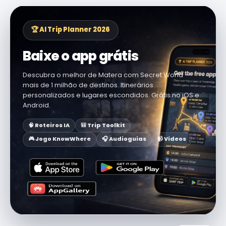
🏆 AI Trip Planner 2026
Baixe o app grátis
Descubra o melhor de Matera com Secret World —
mais de 1 milhão de destinos. Itinerários
personalizados e lugares escondidos. Grátis no iOS e
Android.
🧠 Roteiros IA
🎒 Trip Toolkit
🎮 Jogo KnowWhere
🎧 Audioguias
📹 Vídeos