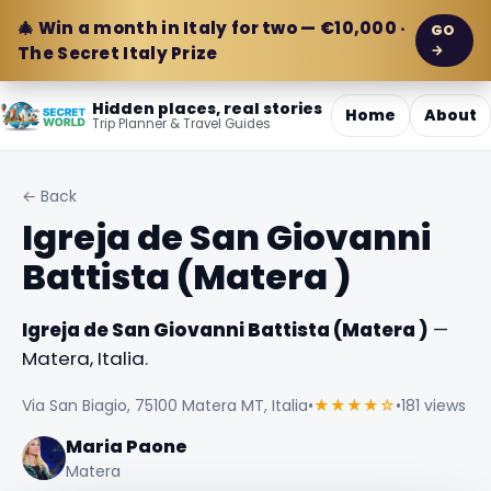
🎄 Win a month in Italy for two — €10,000 ·
GO
→
The Secret Italy Prize
Hidden places, real stories
Home
About
Trip Planner & Travel Guides
← Back
Igreja de San Giovanni
Battista (Matera )
Igreja de San Giovanni Battista (Matera )
—
Matera, Italia.
Via San Biagio, 75100 Matera MT, Italia
•
★★★★☆
•
181 views
Maria Paone
Matera