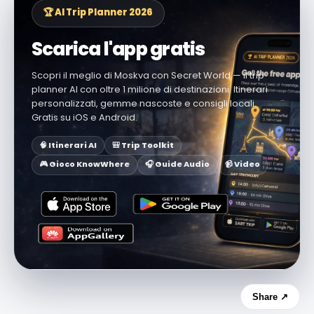
🏆 AI Trip Planner 2026
Scarica l'app gratis
Scopri il meglio di Moskva con Secret World — il trip
planner AI con oltre 1 milione di destinazioni. Itinerari
personalizzati, gemme nascoste e consigli locali.
Gratis su iOS e Android.
🧠 Itinerari AI
🎒 Trip Toolkit
🎮 Gioco KnowWhere
🎧 Guide Audio
📹 Video
Share ↗