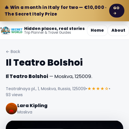
🎄 Win a month in Italy for two — €10,000 ·
GO
→
The Secret Italy Prize
Hidden places, real stories
Home
About
Trip Planner & Travel Guides
← Back
Il Teatro Bolshoi
Il Teatro Bolshoi
— Moskva, 125009.
Teatralnaya pl., 1, Moskva, Russia, 125009
•
★★★★☆
•
93 views
Lara Kipling
Moskva