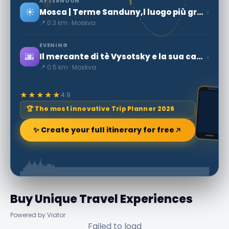
AFTERNOON
☀️
›
Mosca | Terme Sanduny,l luogo più grandioso
📍 0.3 km · Moskva
EVENING
🌆
›
Il mercante di tè Vysotsky e la sua casa su Ogorodnya Sloboda
📍 0.5 km · Moskva
★★★★★
4.9
🏆 The most innovative Trip Planner 2026
✨ Create your full itinerary for free
Buy Unique Travel Experiences
Powered by Viator
Failed to load