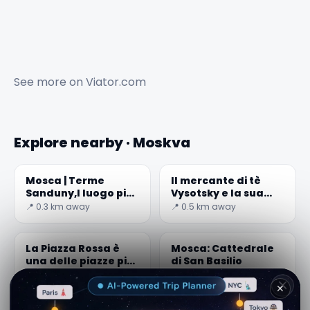
See more on
Viator.com
Explore nearby · Moskva
Mosca | Terme
Il mercante di tè
Sanduny,l luogo più
Vysotsky e la sua
grandioso
casa su Ogorodnya
📍 0.3 km away
📍 0.5 km away
Sloboda
La Piazza Rossa è
Mosca: Cattedrale
una delle piazze più
di San Basilio
grandi del mondo
📍 0.7 km away
📍 0.8 km away
✕