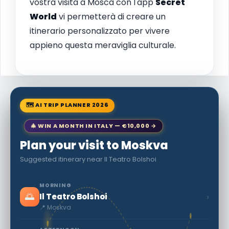
vostra visita a Mosca con l'app
Secret
World
vi permetterà di creare un
itinerario personalizzato per vivere
appieno questa meraviglia culturale.
🗺 AI TRIP PLANNER 2026
🎄 WIN A MONTH IN ITALY — €10,000 →
Plan your visit to Moskva
Suggested itinerary near Il Teatro Bolshoi
MORNING
🌅
›
Il Teatro Bolshoi
📍 Moskva