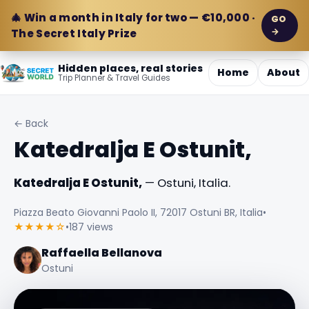
🎄 Win a month in Italy for two — €10,000 ·
GO
→
The Secret Italy Prize
Hidden places, real stories
Home
About
Trip Planner & Travel Guides
← Back
Katedralja E Ostunit,
Katedralja E Ostunit,
— Ostuni, Italia.
Piazza Beato Giovanni Paolo II, 72017 Ostuni BR, Italia
•
★★★★☆
•
187 views
Raffaella Bellanova
Ostuni