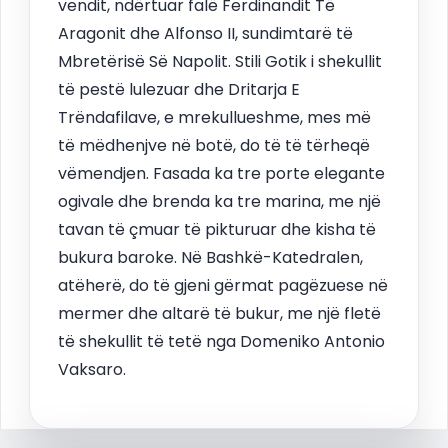
vendit, ndërtuar falë Ferdinandit Të
Aragonit dhe Alfonso II, sundimtarë të
Mbretërisë Së Napolit. Stili Gotik i shekullit
të pestë lulezuar dhe Dritarja E
Trëndafilave, e mrekullueshme, mes më
të mëdhenjve në botë, do të të tërheqë
vëmendjen. Fasada ka tre porte elegante
ogivale dhe brenda ka tre marina, me një
tavan të çmuar të pikturuar dhe kisha të
bukura baroke. Në Bashkë-Katedralen,
atëherë, do të gjeni gërmat pagëzuese në
mermer dhe altarë të bukur, me një fletë
të shekullit të tetë nga Domeniko Antonio
Vaksaro.