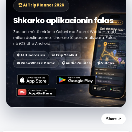
🏆 AI Trip Planner 2026
Shkarko aplikacionin falas
Zbuloni më të mirën e Ostuni me Secret World — mbi 1
milion destinacione. Itinerare të personalizuara. Falas
në iOS dhe Android.
🧠 AI Itineraries
🎒 Trip Toolkit
🎮 KnowWhere Game
🎧 Audio Guides
📹 Videos
Share ↗