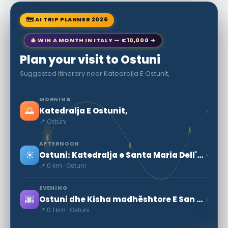
🗺 AI TRIP PLANNER 2026
🎄 WIN A MONTH IN ITALY — €10,000 →
Plan your visit to Ostuni
Suggested itinerary near Katedralja E Ostunit,
MORNING
🌅
›
Katedralja E Ostunit,
📍 Ostuni
AFTERNOON
☀️
›
Ostuni: Katedralja e Santa Maria Dell'asunzione
📍 0 km · Ostuni
EVENING
🌆
›
Ostuni dhe Kisha madhështore E San Xhakomo Di Compostela
📍 0.1 km · Ostuni