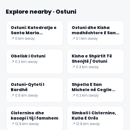
Explore nearby · Ostuni
Ostuni: Katedralja e
Ostuni dhe Kisha
Santa Maria
madhështore E San
Dell'asunzione
Xhakomo Di
📍 0 km away
📍 0.1 km away
Compostela
Obelisk i Ostuni
Kisha e Shpirtit Të
Shenjtë / Ostuni
📍 0.2 km away
📍 0.3 km away
Ostuni-Qyteti I
Shpella E San
Bardhë
Michele në Ceglie
Messapica
📍 0.5 km away
📍 11.2 km away
Cisternino dhe
Simboli I Cisternino,
kasapi i tij i famshem
Kulla E Orës
📍 12.9 km away
📍 12.9 km away