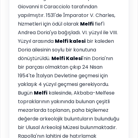
Giovanni II Caracciolo tarafından
yapılmıştır. 1531'de İmparator V. Charles,
hizmetleri için ödül olarak
Melfi
fief'i
Andrea Doria'ya bağışladı. VI. yüzyıl ile VIII.
Yüzyıl arasında
Melfi
kalesi
bir kaleden
Doria ailesinin soylu bir konutuna
dönüştürüldü.
Melfi
Kalesi
'nin Doria'nın
bir parçası olmaktan çıkıp 24 Nisan
1954'te İtalyan Devletine geçmesi için
yaklaşık 4 yüzyıl geçmesi gerekiyordu.
Bugün
Melfi
kalesinde, Akbaba-Melfese
topraklarının yakınında bulunan çeşitli
mezarlarda toplanan, paha biçilemez
değerde arkeolojik buluntuların bulunduğu
bir Ulusal Arkeoloji Müzesi bulunmaktadır.
Rapolla'nın lahitini de hatırlamak