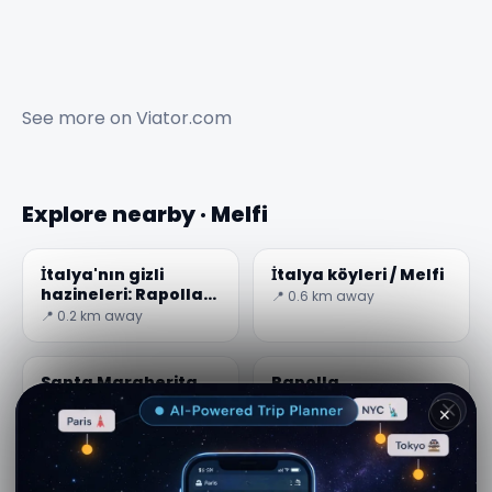
See more on
Viator.com
Explore nearby · Melfi
İtalya'nın gizli
İtalya köyleri / Melfi
hazineleri: Rapolla
📍 0.6 km away
lahiti
📍 0.2 km away
Santa Margherita
Rapolla
Kaya Kilisesi
📍 2.8 km away
📍 1.3 km away
Embrici Kulesi
Atella Paleolitik