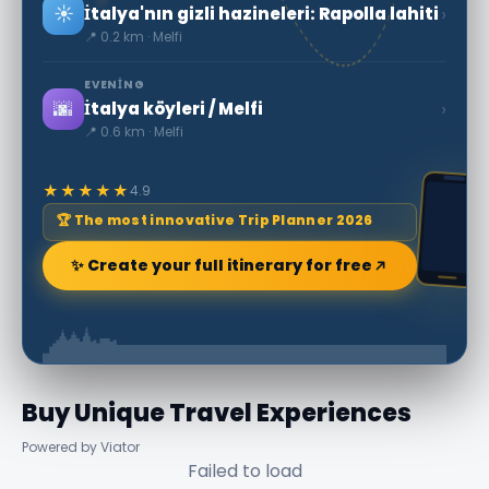
☀️
›
İtalya'nın gizli hazineleri: Rapolla lahiti
📍 0.2 km · Melfi
EVENING
🌆
›
İtalya köyleri / Melfi
📍 0.6 km · Melfi
★★★★★
4.9
🏆 The most innovative Trip Planner 2026
✨ Create your full itinerary for free
Buy Unique Travel Experiences
Powered by Viator
Failed to load