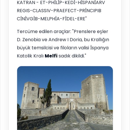
KATRAN - ET-PHİLİP-KEDİ-HİSPANİARV
REGIS-CLASSIV-PRAEFECT-PRİNCIPIB
CİNİVGİB-MELPHİA-FİDEL-ERE"
Tercüme edilen araçlar: "Prenslere eşler
D. Zenobia ve Andrew I Doria, bu Krallığın
büyük temsilcisi ve filoların valisi İspanya
Katolik Kralı
Melfi
sadık dikildi."