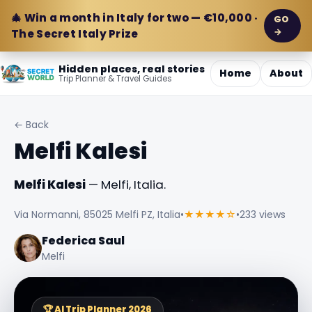
🎄 Win a month in Italy for two — €10,000 ·
GO
→
The Secret Italy Prize
Hidden places, real stories
Home
About
Trip Planner & Travel Guides
← Back
Melfi Kalesi
Melfi Kalesi
— Melfi, Italia.
Via Normanni, 85025 Melfi PZ, Italia
•
★★★★☆
•
233 views
Federica Saul
Melfi
🏆 AI Trip Planner 2026