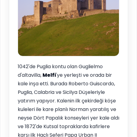
1042'de Puglia kontu olan Guglielmo
d'altavilla,
Melfi
'ye yerleşti ve orada bir
kale inşa etti. Burada Roberto Guiscardo,
Puglia, Calabria ve Sicilya Düşeleriyle
yatırım yapıyor. Kalenin ilk çekirdeği köşe
kuleleri ile kare planlı Norman yaratılış ve
neyse Dört Papalık konseyleri yer kale aldı
ve 1872'de Kutsal topraklarda kafirlere
karşı ilk Haçlı Seferi Papa Urban II