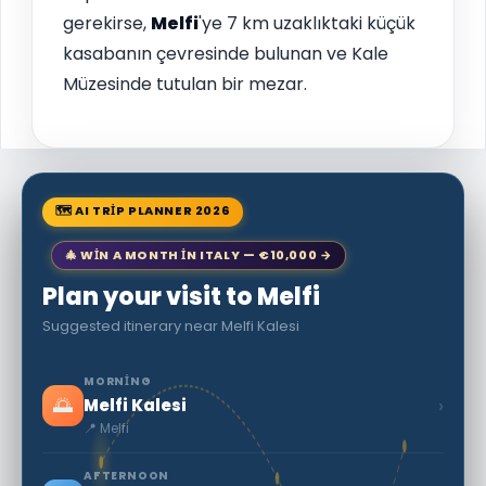
gerekirse,
Melfi
'ye 7 km uzaklıktaki küçük
kasabanın çevresinde bulunan ve Kale
Müzesinde tutulan bir mezar.
🗺 AI TRIP PLANNER 2026
🎄 WIN A MONTH IN ITALY — €10,000 →
Plan your visit to Melfi
Suggested itinerary near Melfi Kalesi
MORNING
🌅
›
Melfi Kalesi
📍 Melfi
AFTERNOON