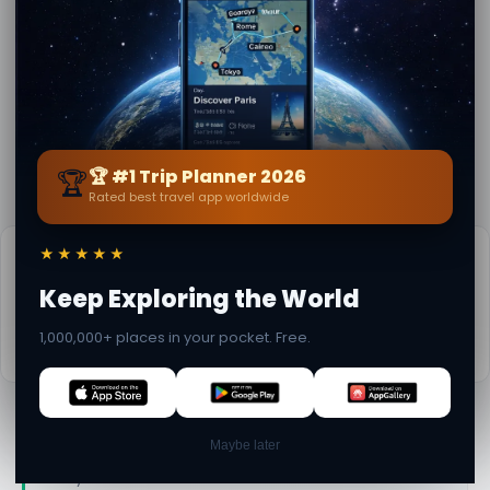
Arkeolojik Kompleksi
Parkı
📍 8.1 km away
📍 13.6 km away
Venosa ve Aragon
Venosa arkeolojik
Kalesi Müzesi
alanı
✕
📍 14.3 km away
📍 14.7 km away
Pratik bilgiler
📅
Ziyaret için en iyi zaman:
Bahar'dan sonbahara (Nisan-Ekim)
📚
Wikipedia'da daha fazla bilgi
🏆
🏆 #1 Trip Planner 2026
Rated best travel app worldwide
Tarafından
Federica Saul
· den Melfi
Editoryal içerik onaylı · Secret World Topluluğu — 1M+
★★★★★
yer 62 dilde