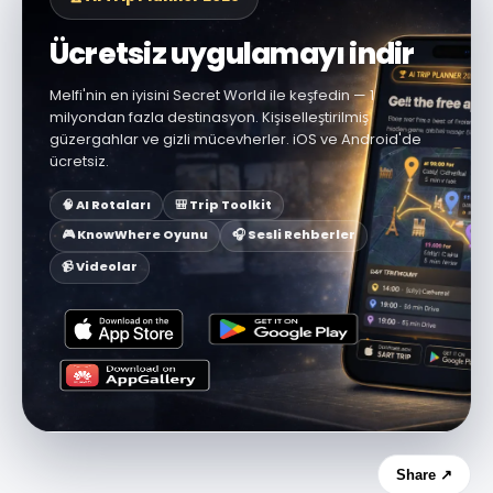
Ücretsiz uygulamayı indir
Melfi'nin en iyisini Secret World ile keşfedin — 1
milyondan fazla destinasyon. Kişiselleştirilmiş
güzergahlar ve gizli mücevherler. iOS ve Android'de
ücretsiz.
🧠 AI Rotaları
🎒 Trip Toolkit
🎮 KnowWhere Oyunu
🎧 Sesli Rehberler
📹 Videolar
Share ↗