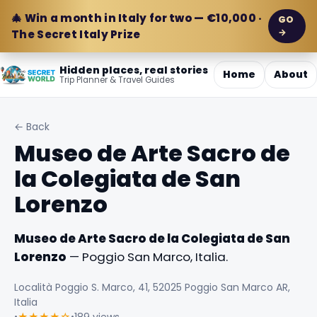
🎄 Win a month in Italy for two — €10,000 ·
GO
→
The Secret Italy Prize
Hidden places, real stories
Home
About
Trip Planner & Travel Guides
← Back
Museo de Arte Sacro de
la Colegiata de San
Lorenzo
Museo de Arte Sacro de la Colegiata de San
Lorenzo
— Poggio San Marco, Italia.
Località Poggio S. Marco, 41, 52025 Poggio San Marco AR,
Italia
•
★★★★☆
•
189 views