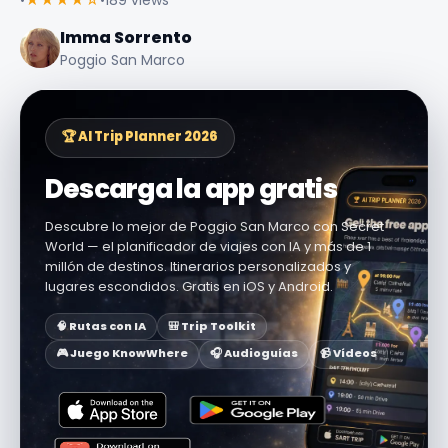
Imma Sorrento
Poggio San Marco
🏆 AI Trip Planner 2026
Descarga la app gratis
Descubre lo mejor de Poggio San Marco con Secret
World — el planificador de viajes con IA y más de 1
millón de destinos. Itinerarios personalizados y
lugares escondidos. Gratis en iOS y Android.
🧠 Rutas con IA
🎒 Trip Toolkit
🎮 Juego KnowWhere
🎧 Audioguías
📹 Vídeos