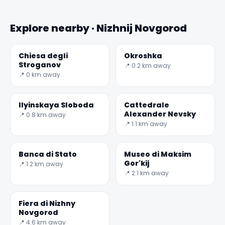
Explore nearby · Nizhnij Novgorod
Chiesa degli
Okroshka
Stroganov
📍 0.2 km away
📍 0 km away
Ilyinskaya Sloboda
Cattedrale
Alexander Nevsky
📍 0.8 km away
📍 1.1 km away
Banca di Stato
Museo di Maksim
Gor'kij
📍 1.2 km away
📍 2.1 km away
Fiera di Nizhny
Novgorod
📍 4.6 km away
✕