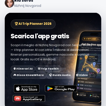
Ria Soros
Nizhnij Novgorod
🏆 AI Trip Planner 2026
Scarica l'app gratis
Scopri il meglio di Nizhnij Novgorod con Secret World
— il trip planner AI con oltre 1 milione di destinazioni.
Itinerari personalizzati, gemme nascoste e consigli
locali. Gratis su iOS e Android.
🧠 Itinerari AI
🎒 Trip Toolkit
🎮 Gioco KnowWhere
🎧 Guide Audio
📹 Video