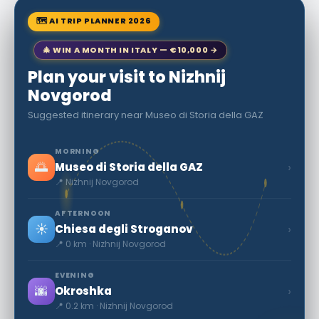
🗺 AI TRIP PLANNER 2026
🎄 WIN A MONTH IN ITALY — €10,000 →
Plan your visit to Nizhnij
Novgorod
Suggested itinerary near Museo di Storia della GAZ
MORNING
🌅
›
Museo di Storia della GAZ
📍 Nizhnij Novgorod
AFTERNOON
☀️
›
Chiesa degli Stroganov
📍 0 km · Nizhnij Novgorod
EVENING
🌆
›
Okroshka
📍 0.2 km · Nizhnij Novgorod