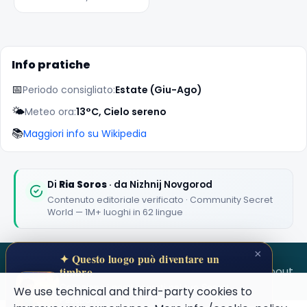
Info pratiche
📅
Periodo consigliato:
Estate (Giu-Ago)
🌤️
Meteo ora:
13°C, Cielo sereno
📚
Maggiori info su Wikipedia
🏆
🏆 #1 Trip Planner 2026
Rated best travel app worldwide
Di
Ria Soros
· da Nizhnij Novgorod
Contenuto editoriale verificato · Community Secret
★★★★★
World — 1M+ luoghi in 62 lingue
Keep Exploring the World
×
✦ Questo luogo può diventare un
1,000,000+ places in your pocket. Free.
SECRET WORLD
Terms
Privacy
About
timbro
Colleziona i posti segreti nel tuo Secret
We use technical and third-party cookies to
Passport.