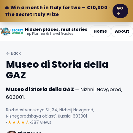
🎄 Win a month in Italy for two — €10,000 ·
GO
→
The Secret Italy Prize
Hidden places, real stories
Home
About
Trip Planner & Travel Guides
← Back
Museo di Storia della
GAZ
Museo di Storia della GAZ
— Nizhnij Novgorod,
603001.
Rozhdestvenskaya St, 34, Nizhnij Novgorod,
Nizhegorodskaya oblast', Russia, 603001
•
★★★★☆
•
387 views