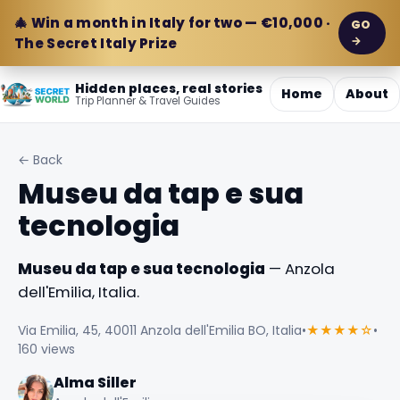
🎄 Win a month in Italy for two — €10,000 ·
GO
→
The Secret Italy Prize
Hidden places, real stories
Home
About
Trip Planner & Travel Guides
← Back
Museu da tap e sua
tecnologia
Museu da tap e sua tecnologia
— Anzola
dell'Emilia, Italia.
Via Emilia, 45, 40011 Anzola dell'Emilia BO, Italia
•
★★★★☆
•
160 views
Alma Siller