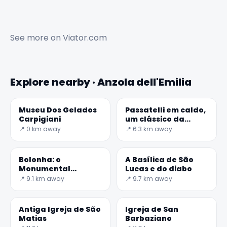
See more on
Viator.com
Explore nearby · Anzola dell'Emilia
Museu Dos Gelados
Passatelli em caldo,
Carpigiani
um clássico da
Emilia-Romagna
📍 0 km away
📍 6.3 km away
Bolonha: o
A Basílica de São
Monumental
Lucas e do diabo
Cemitério da
📍 9.1 km away
📍 9.7 km away
Certosa
Antiga Igreja de São
Igreja de San
Matias
Barbaziano