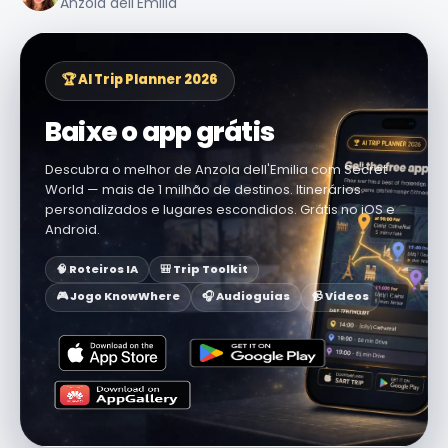
Anzola dell'Emilia
🏆 AI Trip Planner 2026
Baixe o app grátis
Descubra o melhor de Anzola dell'Emilia com Secret
World — mais de 1 milhão de destinos. Itinerários
personalizados e lugares escondidos. Grátis no iOS e
Android.
🧠 Roteiros IA
🎒 Trip Toolkit
🎮 Jogo KnowWhere
🎧 Audioguias
📹 Vídeos