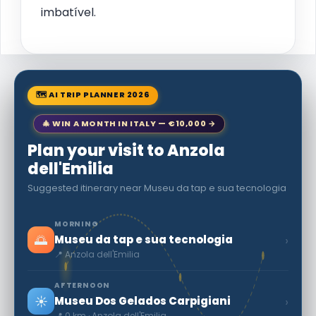
imbatível.
🗺 AI TRIP PLANNER 2026
🎄 WIN A MONTH IN ITALY — €10,000 →
Plan your visit to Anzola
dell'Emilia
Suggested itinerary near Museu da tap e sua tecnologia
MORNING
🌅
›
Museu da tap e sua tecnologia
📍 Anzola dell'Emilia
AFTERNOON
☀️
›
Museu Dos Gelados Carpigiani
📍 0 km · Anzola dell'Emilia