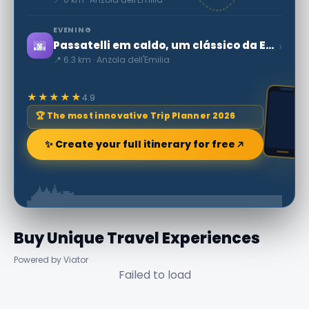
EVENING
🌆
›
Passatelli em caldo, um clássico da Emilia-Romagna
📍 6.3 km · Anzola dell'Emilia
★★★★★
4.9
🏆 The most innovative Trip Planner 2026
✨ Create your full itinerary for free
Buy Unique Travel Experiences
Powered by Viator
Failed to load