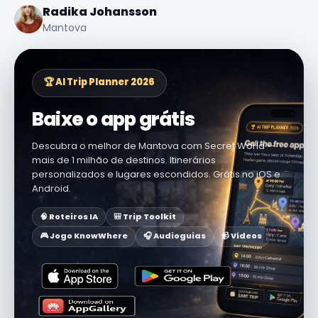
Radika Johansson
Mantova
🏆 AI Trip Planner 2026
Baixe o app grátis
Descubra o melhor de Mantova com Secret World —
mais de 1 milhão de destinos. Itinerários
personalizados e lugares escondidos. Grátis no iOS e
Android.
🧠 Roteiros IA
🎒 Trip Toolkit
🎮 Jogo KnowWhere
🎧 Audioguias
📹 Vídeos