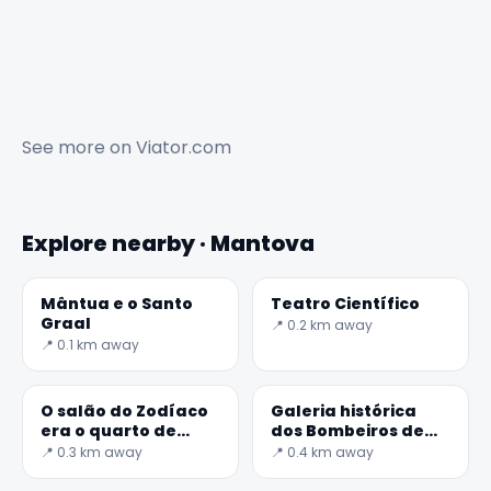
See more on
Viator.com
Explore nearby · Mantova
Mântua e o Santo
Teatro Científico
Graal
📍 0.2 km away
📍 0.1 km away
O salão do Zodíaco
Galeria histórica
era o quarto de
dos Bombeiros de
William G
Mântua
📍 0.3 km away
📍 0.4 km away