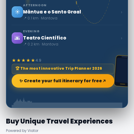
AFTERNOON
☀️
›
Mântua e o Santo Graal
📍 0.1 km · Mantova
EVENING
🌆
›
Teatro Científico
📍 0.2 km · Mantova
★★★★★
4.9
🏆 The most innovative Trip Planner 2026
✨ Create your full itinerary for free
Buy Unique Travel Experiences
Powered by Viator