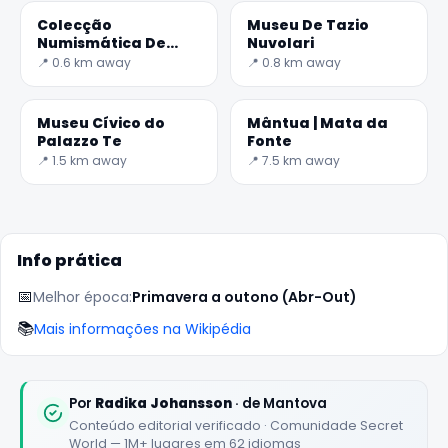
Colecção
Museu De Tazio
Numismática De
Nuvolari
Bam
📍 0.6 km away
📍 0.8 km away
Museu Cívico do
Mântua | Mata da
Palazzo Te
Fonte
📍 1.5 km away
📍 7.5 km away
Info prática
📅
Melhor época:
Primavera a outono (Abr-Out)
📚
Mais informações na Wikipédia
Por
Radika Johansson
· de Mantova
Conteúdo editorial verificado · Comunidade Secret
World — 1M+ lugares em 62 idiomas