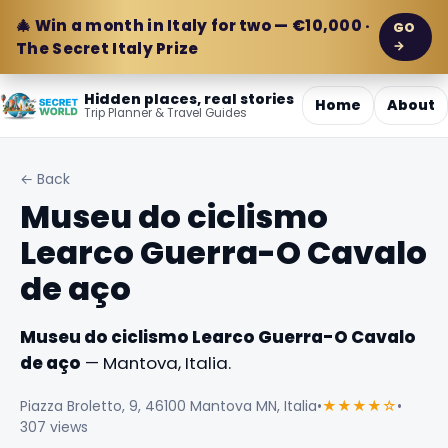
🎄 Win a month in Italy for two — €10,000 ·
GO
→
The Secret Italy Prize
Hidden places, real stories
Home
About
Trip Planner & Travel Guides
← Back
Museu do ciclismo
Learco Guerra-O Cavalo
de aço
Museu do ciclismo Learco Guerra-O Cavalo
de aço
— Mantova, Italia.
Piazza Broletto, 9, 46100 Mantova MN, Italia
•
★★★★☆
•
307 views