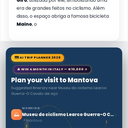
Giro
, utilizada por ele, simbolizando uma
era de grandes feitos no ciclismo. Além
disso, o espaço abriga a famosa bicicleta
Maino
, o
🗺 AI TRIP PLANNER 2026
🎄 WIN A MONTH IN ITALY — €10,000 →
Plan your visit to Mantova
Suggested itinerary near Museu do ciclismo Learco
Guerra-O Cavalo de aço
MORNING
🌅
›
Museu do ciclismo Learco Guerra-O Cavalo de aço
📍 Mantova