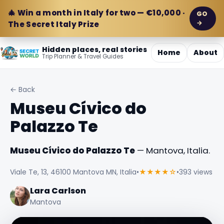
🎄 Win a month in Italy for two — €10,000 ·
GO
→
The Secret Italy Prize
Hidden places, real stories
Home
About
Trip Planner & Travel Guides
← Back
Museu Cívico do
Palazzo Te
Museu Cívico do Palazzo Te
— Mantova, Italia.
Viale Te, 13, 46100 Mantova MN, Italia
•
★★★★☆
•
393 views
Lara Carlson
Mantova