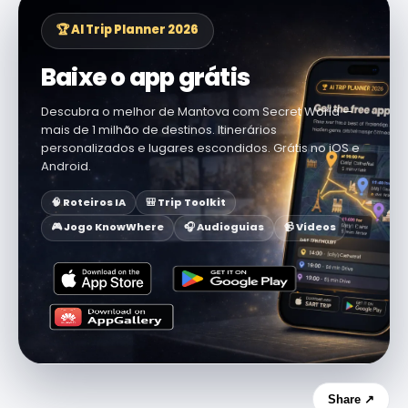
🏆 AI Trip Planner 2026
Baixe o app grátis
Descubra o melhor de Mantova com Secret World —
mais de 1 milhão de destinos. Itinerários
personalizados e lugares escondidos. Grátis no iOS e
Android.
🧠 Roteiros IA
🎒 Trip Toolkit
🎮 Jogo KnowWhere
🎧 Audioguias
📹 Vídeos
Share ↗