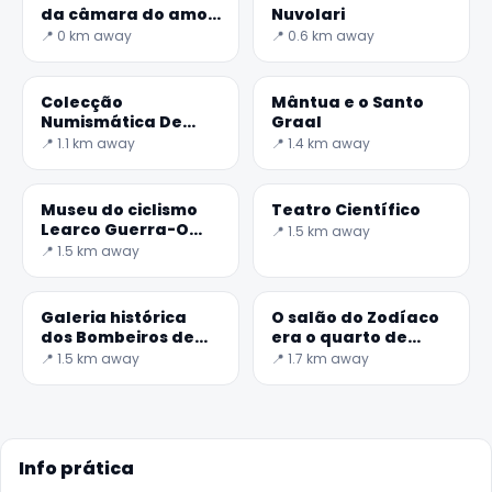
da câmara do amor
Nuvolari
e da psique
📍 0 km away
📍 0.6 km away
Colecção
Mântua e o Santo
Numismática De
Graal
Bam
📍 1.1 km away
📍 1.4 km away
Museu do ciclismo
Teatro Científico
Learco Guerra-O
📍 1.5 km away
Cavalo de aço
📍 1.5 km away
Galeria histórica
O salão do Zodíaco
dos Bombeiros de
era o quarto de
Mântua
William G
📍 1.5 km away
📍 1.7 km away
Info prática