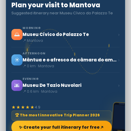
Plan your visit to Mantova
Suggested itinerary near Museu Cívico do Palazzo Te
MORNING
🌅
›
Museu Cívico do Palazzo Te
📍 Mantova
AFTERNOON
☀️
›
Mântua e o afresco da câmara do amor e da psique
📍 0 km · Mantova
EVENING
🌆
›
Museu De Tazio Nuvolari
📍 0.6 km · Mantova
★★★★★
4.9
🏆 The most innovative Trip Planner 2026
✨ Create your full itinerary for free