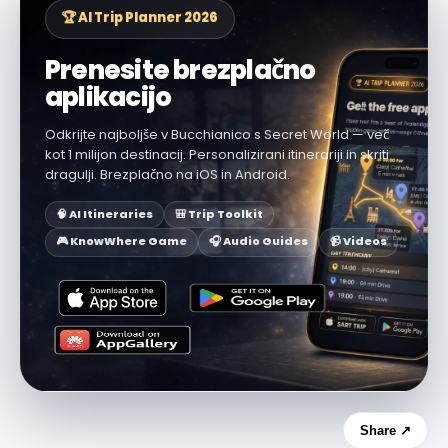
🏆 AI Trip Planner 2026
Prenesite brezplačno
aplikacijo
Odkrijte najboljše v Bucchianico s Secret World — več
kot 1 milijon destinacij. Personalizirani itinerariji in skriti
dragulji. Brezplačno na iOS in Android.
🧠 AI Itineraries
🎒 Trip Toolkit
🎮 KnowWhere Game
🎧 Audio Guides
📹 Videos
Share ↗