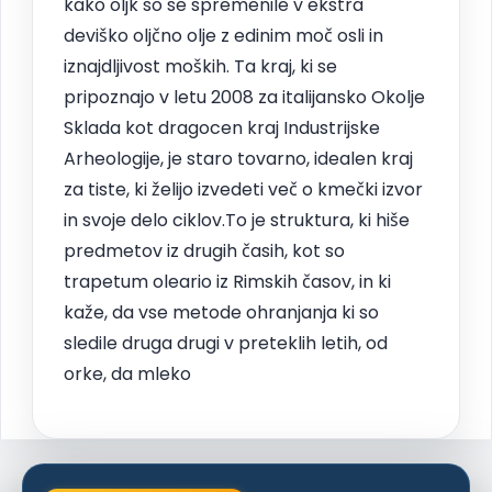
kako oljk so se spremenile v ekstra
deviško oljčno olje z edinim moč osli in
iznajdljivost moških. Ta kraj, ki se
pripoznajo v letu 2008 za italijansko Okolje
Sklada kot dragocen kraj Industrijske
Arheologije, je staro tovarno, idealen kraj
za tiste, ki želijo izvedeti več o kmečki izvor
in svoje delo ciklov.To je struktura, ki hiše
predmetov iz drugih časih, kot so
trapetum oleario iz Rimskih časov, in ki
kaže, da vse metode ohranjanja ki so
sledile druga drugi v preteklih letih, od
orke, da mleko