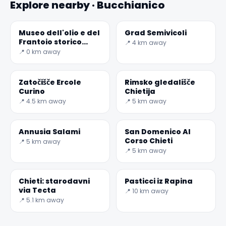
Explore nearby · Bucchianico
Museo dell'olio e del
Grad Semivicoli
Frantoio storico
📍 4 km away
Terre Di Traiano
📍 0 km away
Zatočišče Ercole
Rimsko gledališče
Curino
Chietija
📍 4.5 km away
📍 5 km away
✕
Annusia Salami
San Domenico Al
Corso Chieti
📍 5 km away
📍 5 km away
Chieti: starodavni
Pasticci iz Rapina
via Tecta
📍 10 km away
📍 5.1 km away