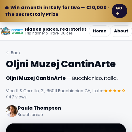
🎄 Win a month in Italy for two — €10,000 ·
GO
→
The Secret Italy Prize
Hidden places, real stories
Home
About
Trip Planner & Travel Guides
← Back
Oljni Muzej CantinArte
Oljni Muzej CantinArte
— Bucchianico, Italia.
Vico III S Camillo, 21, 66011 Bucchianico CH, Italia
•
★★★★☆
•
147 views
Paula Thompson
Bucchianico