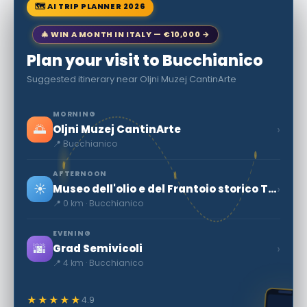
🗺 AI TRIP PLANNER 2026
🎄 WIN A MONTH IN ITALY — €10,000 →
Plan your visit to Bucchianico
Suggested itinerary near Oljni Muzej CantinArte
MORNING
🌅
›
Oljni Muzej CantinArte
📍 Bucchianico
AFTERNOON
☀️
›
Museo dell'olio e del Frantoio storico Terre Di Traiano
📍 0 km · Bucchianico
EVENING
🌆
›
Grad Semivicoli
📍 4 km · Bucchianico
★★★★★
4.9