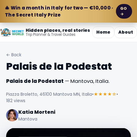
🎄 Win a month in Italy for two — €10,000 ·
GO
→
The Secret Italy Prize
Hidden places, real stories
Home
About
Trip Planner & Travel Guides
← Back
Palais de la Podestat
Palais de la Podestat
— Mantova, Italia.
Piazza Broletto, 46100 Mantova MN, Italia
•
★★★★☆
•
182 views
Katia Morteni
Mantova