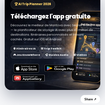
🏆 AI Trip Planner 2026
Téléchargez l'app gratuite
Découvrez le meilleur de Mantova avec Secret World
— le planificateur de voyage IA avec plus d'1 million de
destinations. Itinéraires personnalisés et trésors
cachés. Gratuit sur iOS et Android.
🧠 Itinéraires IA
🎒 Trip Toolkit
🎮 Jeu KnowWhere
🎧 Guides Audio
📹 Vidéos
Share ↗