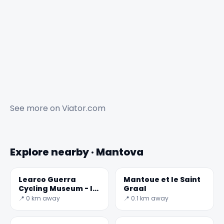
See more on
Viator.com
Explore nearby · Mantova
Learco Guerra
Mantoue et le Saint
Cycling Museum - le
Graal
cheval d'acier
📍 0 km away
📍 0.1 km away