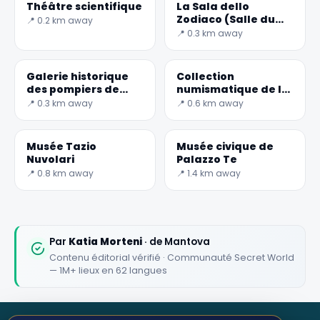
Théâtre scientifique
La Sala dello
Zodiaco (Salle du
📍 0.2 km away
Zodiaque) était la
📍 0.3 km away
chambre à coucher
de William G
Galerie historique
Collection
des pompiers de
numismatique de la
Mantoue
BAM
📍 0.3 km away
📍 0.6 km away
Musée Tazio
Musée civique de
Nuvolari
Palazzo Te
📍 0.8 km away
📍 1.4 km away
Par
Katia Morteni
· de Mantova
Contenu éditorial vérifié · Communauté Secret World
— 1M+ lieux en 62 langues