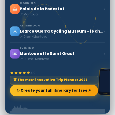
MORNING
🌅
›
Palais de la Podestat
📍 Mantova
AFTERNOON
☀️
›
Learco Guerra Cycling Museum - le cheval d'acier
📍 0 km · Mantova
EVENING
🌆
›
Mantoue et le Saint Graal
📍 0.1 km · Mantova
★★★★★
4.9
🏆 The most innovative Trip Planner 2026
✨ Create your full itinerary for free