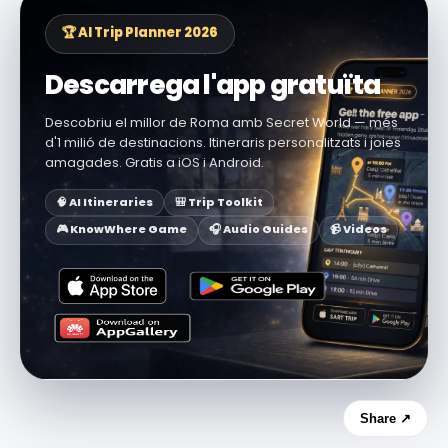
🏆 AI Trip Planner 2026
Descarrega l'app gratuïta
Descobriu el millor de Roma amb Secret World — més
d'1 milió de destinacions. Itineraris personalitzats i joies
amagades. Gratis a iOS i Android.
🧠 AI Itineraries
🎒 Trip Toolkit
🎮 KnowWhere Game
🎧 Audio Guides
📹 Videos
Share ↗