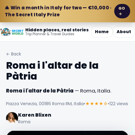
🎄 Win a month in Italy for two — €10,000 ·
GO
→
The Secret Italy Prize
Hidden places, real stories
Home
About
Trip Planner & Travel Guides
← Back
Roma i l'altar de la
Pàtria
Roma i l'altar de la Pàtria
— Roma, Italia.
Piazza Venezia, 00186 Roma RM, Italia
•
★★★★☆
•
122 views
Karen Blixen
Roma