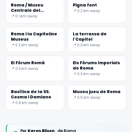
Roma / Museu
Pigna font
Centrale del
📍 0.2 km away
Risorgimento
📍 0.1 km away
Roma i la Capitoline
La terrassa de
Museus
l'Capitol
📍 0.2 km away
📍 0.3 km away
El Fòrum Romà
Els Fòrums Imperials
de Roma
📍 0.3 km away
📍 0.3 km away
Basílica de la SS.
Museu jueu de Roma
Cosma i Damiano
📍 0.5 km away
📍 0.4 km away
Per
Karen Blixen
· de Roma