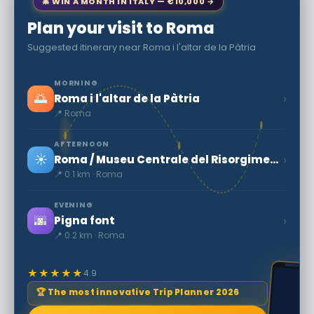
🎄 WIN A MONTH IN ITALY — €10,000 →
Plan your visit to Roma
Suggested itinerary near Roma i l'altar de la Pàtria
MORNING
🌅
›
Roma i l'altar de la Pàtria
📍 Roma
AFTERNOON
☀️
›
Roma / Museu Centrale del Risorgimento
📍 0.1 km · Roma
EVENING
🌆
›
Pigna font
📍 0.2 km · Roma
★★★★★
4.9
🏆 The most innovative Trip Planner 2026