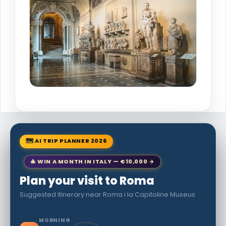
🗺 AI TRIP PLANNER 2026
🎄 WIN A MONTH IN ITALY — €10,000 →
Plan your visit to Roma
Suggested itinerary near Roma i la Capitoline Museus
MORNING