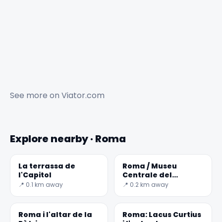
See more on
Viator.com
Explore nearby · Roma
La terrassa de
Roma / Museu
l'Capitol
Centrale del
Risorgimento
📍 0.1 km away
📍 0.2 km away
Roma i l'altar de la
Roma: Lacus Curtius