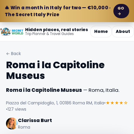
🎄 Win a month in Italy for two — €10,000 ·
GO
→
The Secret Italy Prize
Hidden places, real stories
Home
About
Trip Planner & Travel Guides
← Back
Roma i la Capitoline
Museus
Roma i la Capitoline Museus
— Roma, Italia.
Piazza del Campidoglio, 1, 00186 Roma RM, Italia
•
★★★★☆
•
127 views
Clarissa Burt
Roma