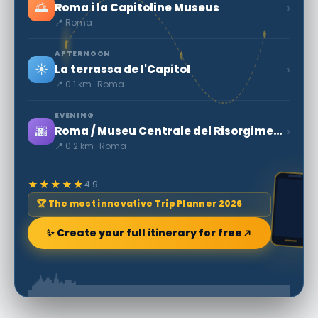
🌅
›
Roma i la Capitoline Museus
📍 Roma
AFTERNOON
☀️
›
La terrassa de l'Capitol
📍 0.1 km · Roma
EVENING
🌆
›
Roma / Museu Centrale del Risorgimento
📍 0.2 km · Roma
★★★★★
4.9
🏆 The most innovative Trip Planner 2026
✨ Create your full itinerary for free