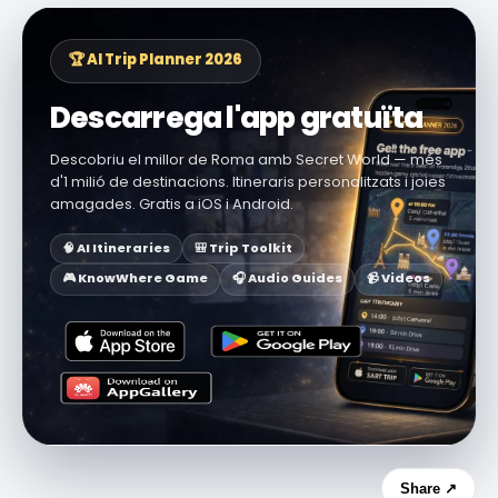
🏆 AI Trip Planner 2026
Descarrega l'app gratuïta
Descobriu el millor de Roma amb Secret World — més
d'1 milió de destinacions. Itineraris personalitzats i joies
amagades. Gratis a iOS i Android.
🧠 AI Itineraries
🎒 Trip Toolkit
🎮 KnowWhere Game
🎧 Audio Guides
📹 Videos
Share ↗