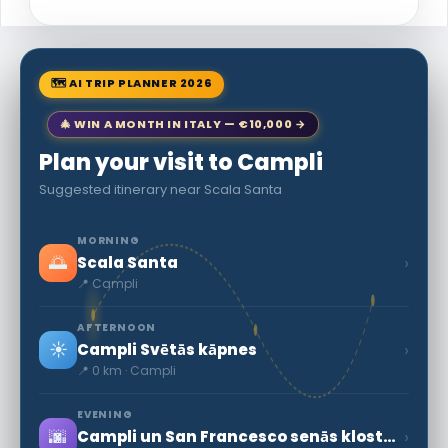
🗺 AI TRIP PLANNER 2026
🎄 WIN A MONTH IN ITALY — €10,000 →
Plan your visit to Campli
Suggested itinerary near Scala Santa
MORNING
🌅
›
Scala Santa
📍 Campli
AFTERNOON
☀️
›
Campli Svētās kāpnes
📍 0 km · Campli
EVENING
🌆
›
Campli un San Francesco senās klostera muzejs