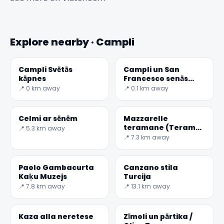
Explore nearby · Campli
Campli Svētās
Campli un San
kāpnes
Francesco senās
klostera muzejs
📍 0 km away
📍 0.1 km away
Celmi ar sēnēm
Mazzarelle
teramane (Teramo
📍 5.3 km away
jēra ruļļi)
📍 7.3 km away
Paolo Gambacurta
Canzano stila
Kaķu Muzejs
Turcija
📍 7.8 km away
📍 13.1 km away
Kaza alla neretese
Zīmoli un pārtika /