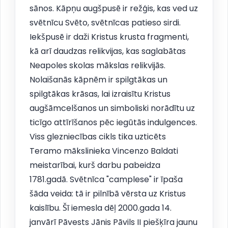
sānos. Kāpņu augšpusē ir režģis, kas ved uz
svētnīcu Svēto, svētnīcas patieso sirdi.
Iekšpusē ir daži Kristus krusta fragmenti,
kā arī daudzas relikvijas, kas saglabātas
Neapoles skolas mākslas relikvijās.
Nolaišanās kāpnēm ir spilgtākas un
spilgtākas krāsas, lai izraisītu Kristus
augšāmcelšanos un simboliski norādītu uz
ticīgo attīrīšanos pēc iegūtās indulgences.
Viss glezniecības cikls tika uzticēts
Teramo mākslinieka Vincenzo Baldati
meistarībai, kurš darbu pabeidza
1781.gadā. Svētnīca "camplese" ir īpaša
šāda veida: tā ir pilnībā vērsta uz Kristus
kaislību. Šī iemesla dēļ 2000.gada 14.
janvārī Pāvests Jānis Pāvils II piešķīra jaunu