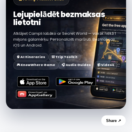
Lejupielādēt bezmaksas
lietotni
Atklājiet Campli labāko ar Secret World — vairāk nekā 1
miljons galamērķu. Personalizēti maršruti. Bezmaksas
iOS un Android.
🧠 AI Itineraries
🎒 Trip Toolkit
🎮 KnowWhere Game
🎧 Audio Guides
📹 Videos
Share ↗