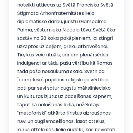
noteikti attiecas uz Svētā Franciska Svētā
Stigmata Arhonfraternitātes lielo
diplomātisko darbu, juristu Giampalma
Palma, vēsturnieka Niccola tēvu. Svētā ēka
sastāv no 28 koka pakāpieniem, lai stingri
uzkāptos uz ceļiem, grēku atbrīvošanai.
Tie, kas veic rituālu, saņem plenārsēdes
indulgenci ar tādu pašu vērtību kā Romas
tāda paša nosaukuma skala. Svētnīca
"camplese" papildus reliģiskajai vērtībai
pati par sevi satur augstu māksliniecisko
un kultūras izjūtu: uz pacelšanās kāpnēm,
tāpat kā nolaišanās laikā, nožēlotājs
"metaforiski" atkārto Kristus aizraušanos,
nāvi un augšāmcelšanos, lasot attēlus,
kurus attēlo seši lielie audekli, kas novietoti