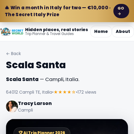
🎄 Win a month in Italy for two — €10,000 ·
GO
→
The Secret Italy Prize
Hidden places, real stories
Home
About
Trip Planner & Travel Guides
← Back
Scala Santa
Scala Santa
— Campli, Italia.
64012 Campli TE, Italia
•
★★★★☆
•
172 views
Tracy Larson
Campli
🏆 AI Trip Planner 2026