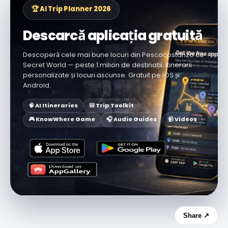
🏆 AI Trip Planner 2026
Descarcă aplicația gratuită
Descoperă cele mai bune locuri din Pescocostanzo cu
Secret World — peste 1 milion de destinații. Itinerarii
personalizate și locuri ascunse. Gratuit pe iOS și
Android.
🧠 AI Itineraries
🎒 Trip Toolkit
🎮 KnowWhere Game
🎧 Audio Guides
📹 Videos
Share ↗