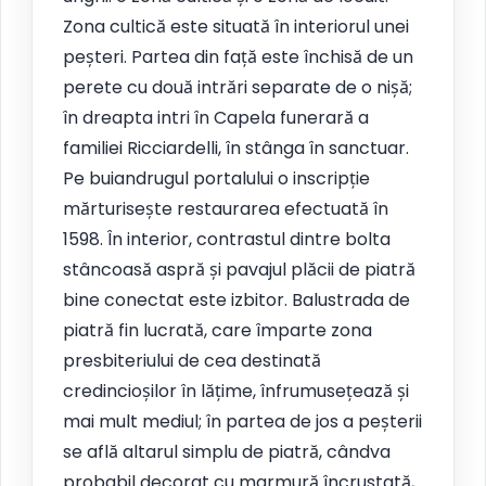
Zona cultică este situată în interiorul unei
peșteri. Partea din față este închisă de un
perete cu două intrări separate de o nișă;
în dreapta intri în Capela funerară a
familiei Ricciardelli, în stânga în sanctuar.
Pe buiandrugul portalului o inscripție
mărturisește restaurarea efectuată în
1598. În interior, contrastul dintre bolta
stâncoasă aspră și pavajul plăcii de piatră
bine conectat este izbitor. Balustrada de
piatră fin lucrată, care împarte zona
presbiteriului de cea destinată
credincioșilor în lățime, înfrumusețează și
mai mult mediul; în partea de jos a peșterii
se află altarul simplu de piatră, cândva
probabil decorat cu marmură încrustată,