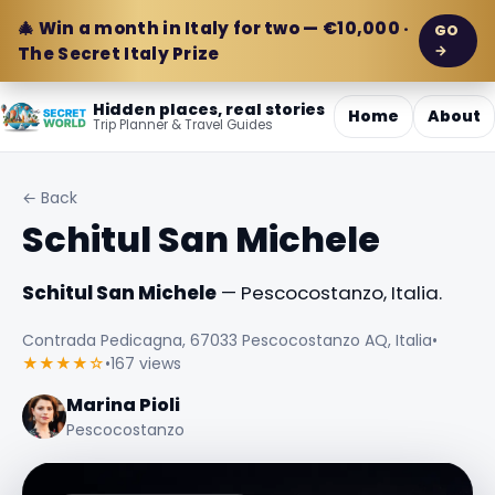
🎄 Win a month in Italy for two — €10,000 ·
GO
→
The Secret Italy Prize
Hidden places, real stories
Home
About
Trip Planner & Travel Guides
← Back
Schitul San Michele
Schitul San Michele
— Pescocostanzo, Italia.
Contrada Pedicagna, 67033 Pescocostanzo AQ, Italia
•
★★★★☆
•
167 views
Marina Pioli
Pescocostanzo