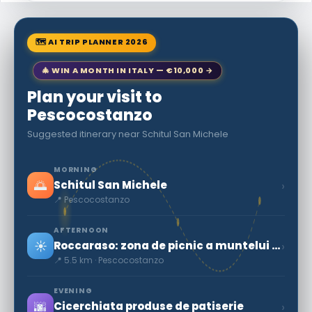
🗺 AI TRIP PLANNER 2026
🎄 WIN A MONTH IN ITALY — €10,000 →
Plan your visit to
Pescocostanzo
Suggested itinerary near Schitul San Michele
MORNING
🌅
›
Schitul San Michele
📍 Pescocostanzo
AFTERNOON
☀️
›
Roccaraso: zona de picnic a muntelui Split
📍 5.5 km · Pescocostanzo
EVENING
🌆
›
Cicerchiata produse de patiserie