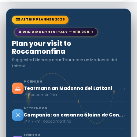
🗺 AI TRIP PLANNER 2026
🎄 WIN A MONTH IN ITALY — €10,000 →
Plan your visit to
Roccamonfina
Suggested itinerary near Tearmann an Madonna dei
Lattani
MORNING
🌅
›
Tearmann an Madonna dei Lattani
📍 Roccamonfina
AFTERNOON
☀️
›
Campania: an easanna álainn de Conca
📍 4.7 km · Roccamonfina
EVENING