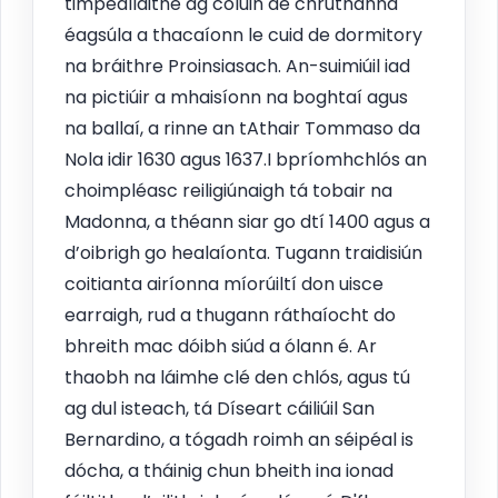
timpeallaithe ag colúin de chruthanna
éagsúla a thacaíonn le cuid de dormitory
na bráithre Proinsiasach. An-suimiúil iad
na pictiúir a mhaisíonn na boghtaí agus
na ballaí, a rinne an tAthair Tommaso da
Nola idir 1630 agus 1637.I bpríomhchlós an
choimpléasc reiligiúnaigh tá tobair na
Madonna, a théann siar go dtí 1400 agus a
d’oibrigh go healaíonta. Tugann traidisiún
coitianta airíonna míorúiltí don uisce
earraigh, rud a thugann ráthaíocht do
bhreith mac dóibh siúd a ólann é. Ar
thaobh na láimhe clé den chlós, agus tú
ag dul isteach, tá Díseart cáiliúil San
Bernardino, a tógadh roimh an séipéal is
dócha, a tháinig chun bheith ina ionad