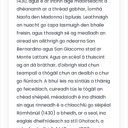
1430, agus é ar intinn aige maoirseacht a
dhéanamh ar a thréad gabhar, Íomhá
Naofa den Madonna i bpluais. Leathnaigh
an nuacht go tapa lasmuigh den bhaile
freisin, agus thosaigh sé ag mealladh an
oiread sin oilithrigh go ndearna San
Bernardino agus San Giacomo stad ar
Monte Lattani. Agus an scéal á thuiscint
ag an dá bráthair, d'oibrigh siad chun
teampall a thógáil chun an dealbh a chur
go fiúntach. A bhuí leis na síntiúis a tháinig
go feiceálach, cuireadh tús le tógáil an
chéad shéipéil, méadaíodh é ina dhiaidh
sin agus rinneadh é a chlaochlú go séipéal
Rómhánúil (1430) a bheidh, ar a seal, ina
eaglais dheifnídeach sa stíl Ghotach, a