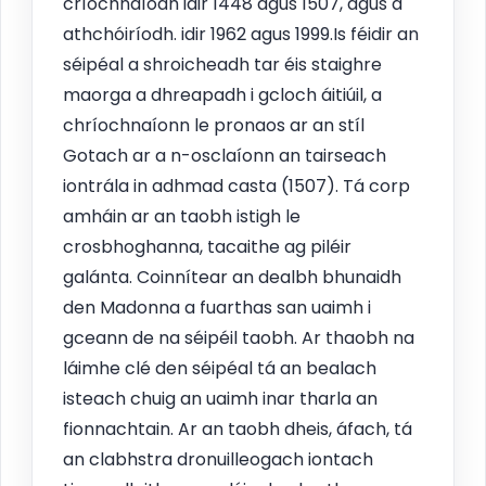
críochnaíodh idir 1448 agus 1507, agus a
athchóiríodh. idir 1962 agus 1999.Is féidir an
séipéal a shroicheadh tar éis staighre
maorga a dhreapadh i gcloch áitiúil, a
chríochnaíonn le pronaos ar an stíl
Gotach ar a n-osclaíonn an tairseach
iontrála in adhmad casta (1507). Tá corp
amháin ar an taobh istigh le
crosbhoghanna, tacaithe ag piléir
galánta. Coinnítear an dealbh bhunaidh
den Madonna a fuarthas san uaimh i
gceann de na séipéil taobh. Ar thaobh na
láimhe clé den séipéal tá an bealach
isteach chuig an uaimh inar tharla an
fionnachtain. Ar an taobh dheis, áfach, tá
an clabhstra dronuilleogach iontach