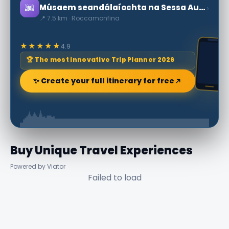
🌆
›
Músaem seandálaíochta na Sessa Aurunca
📍 7.5 km · Roccamonfina
★★★★★
4.9
🏆 The most innovative Trip Planner 2026
✨ Create your full itinerary for free
Buy Unique Travel Experiences
Powered by Viator
Failed to load