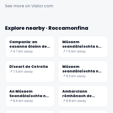
See more on
Viator.com
Explore nearby · Roccamonfina
Campania: an
Músaem
easanna álainn de
seandálaíochta na
Conca
Sessa Aurunca
📍 4.7 km away
📍 7.5 km away
Díseart de Cetrella
Músaem
seandálaíochta na
📍 7.5 km away
Teanum Sidicinum
📍 8.3 km away
✕
An Músaem
Amharclann
Seandálaíochta na
rómhánach de
Teano
Teanum Sidicinum
📍 8.6 km away
📍 8.8 km away