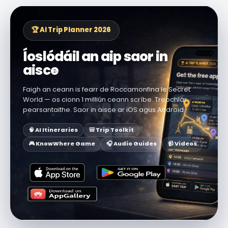
🏆 AI Trip Planner 2026
Íoslódáil an aip saor in
aisce
Faigh an ceann is fearr de Roccamonfina le Secret
World — os cionn 1 milliún ceann scríbe. Treochlár
pearsantaithe. Saor in aisce ar iOS agus Android.
🧠 AI Itineraries
🎒 Trip Toolkit
🎮 KnowWhere Game
🎧 Audio Guides
📹 Videos