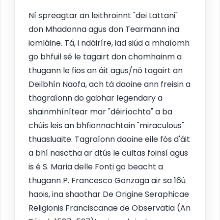
Ní spreagtar an leithroinnt "dei Lattani"
don Mhadonna agus don Tearmann ina
iomláine. Tá, i ndáiríre, iad siúd a mhaíomh
go bhfuil sé le tagairt don chomhainm a
thugann le fios an áit agus/nó tagairt an
Deilbhín Naofa, ach tá daoine ann freisin a
thagraíonn do gabhar legendary a
shainmhínítear mar "déiríochta" a ba
chúis leis an bhfionnachtain "miraculous"
thuasluaite. Tagraíonn daoine eile fós d'áit
a bhí nasctha ar dtús le cultas foinsí agus
is é S. Maria delle Fonti go beacht a
thugann P. Francesco Gonzaga air sa 16ú
haois, ina shaothar De Origine Seraphicae
Religionis Franciscanae de Observatia (An