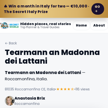
🎄 Win a month in Italy for two — €10,000 ·
GO
→
The Secret Italy Prize
Hidden places, real stories
Home
About
Trip Planner & Travel Guides
← Back
Tearmann an Madonna
dei Lattani
Tearmann an Madonna dei Lattani
—
Roccamonfina, Italia.
81035 Roccamonfina CE, Italia
•
★★★★☆
•
116 views
Anastasia Brix
Roccamonfina