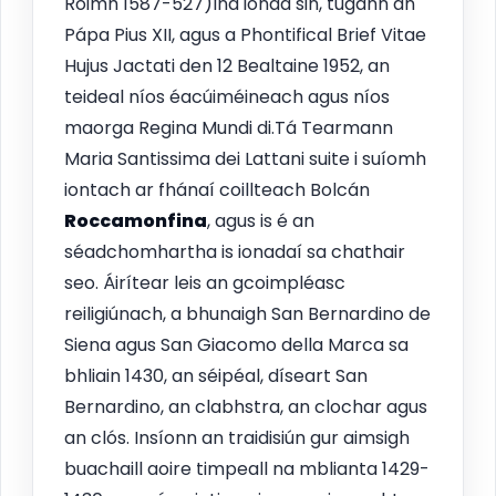
Róimh 1587-527)Ina ionad sin, tugann an
Pápa Pius XII, agus a Phontifical Brief Vitae
Hujus Jactati den 12 Bealtaine 1952, an
teideal níos éacúiméineach agus níos
maorga Regina Mundi di.Tá Tearmann
Maria Santissima dei Lattani suite i suíomh
iontach ar fhánaí coillteach Bolcán
Roccamonfina
, agus is é an
séadchomhartha is ionadaí sa chathair
seo. Áirítear leis an gcoimpléasc
reiligiúnach, a bhunaigh San Bernardino de
Siena agus San Giacomo della Marca sa
bhliain 1430, an séipéal, díseart San
Bernardino, an clabhstra, an clochar agus
an clós. Insíonn an traidisiún gur aimsigh
buachaill aoire timpeall na mblianta 1429-