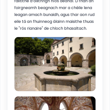
fáiltithe d’oilithrigh níos déanaí. D'fhan an
foirgneamh beagnach mar a chéile lena
leagan amach bunaidh, agus thar aon rud
eile tá an fhuinneog álainn maisithe thuas
le "rós rianaire" de chloch bhasaltach.