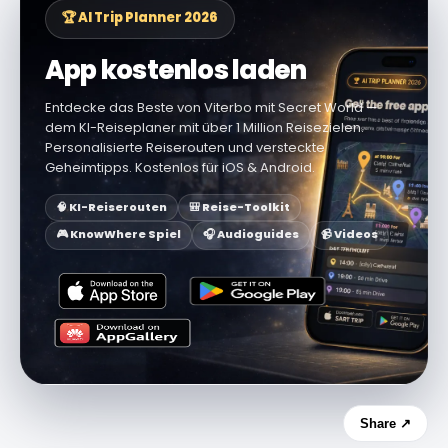
🏆 AI Trip Planner 2026
App kostenlos laden
Entdecke das Beste von Viterbo mit Secret World —
dem KI-Reiseplaner mit über 1 Million Reisezielen.
Personalisierte Reiserouten und versteckte
Geheimtipps. Kostenlos für iOS & Android.
🧠 KI-Reiserouten
🎒 Reise-Toolkit
🎮 KnowWhere Spiel
🎧 Audioguides
📹 Videos
Share ↗