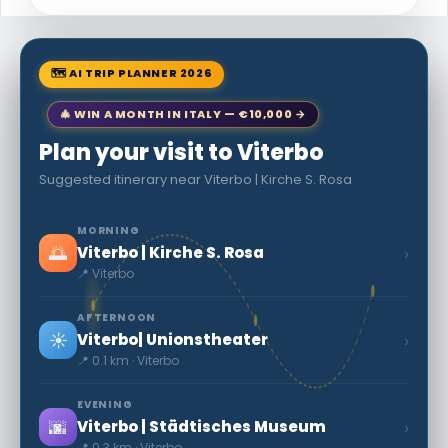
🗺 AI TRIP PLANNER 2026
🎄 WIN A MONTH IN ITALY — €10,000 →
Plan your visit to Viterbo
Suggested itinerary near Viterbo | Kirche S. Rosa
MORNING
🌅
›
Viterbo | Kirche S. Rosa
📍 Viterbo
AFTERNOON
☀️
›
Viterbo| Unionstheater
📍 0.1 km · Viterbo
EVENING
🌆
›
Viterbo | Städtisches Museum
📍 0.3 km · Viterbo