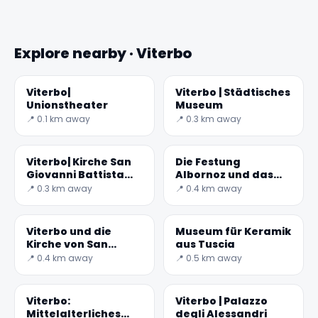
Explore nearby · Viterbo
Viterbo|
Viterbo | Städtisches
✕
Unionstheater
Museum
📍 0.1 km away
📍 0.3 km away
Viterbo| Kirche San
Die Festung
Giovanni Battista
Albornoz und das
degli Almadiani
Archäologische
📍 0.3 km away
📍 0.4 km away
Nationalmuseum
Viterbo und die
Museum für Keramik
Kirche von San
aus Tuscia
Faustino und Giovita
📍 0.4 km away
📍 0.5 km away
🏆
🏆 #1 Trip Planner 2026
Rated best travel app worldwide
Viterbo:
Viterbo | Palazzo
Mittelalterliches
degli Alessandri
★★★★★