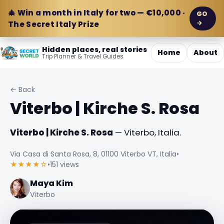
🎄 Win a month in Italy for two — €10,000 ·
GO
→
The Secret Italy Prize
Hidden places, real stories
Home
About
Trip Planner & Travel Guides
← Back
Viterbo | Kirche S. Rosa
Viterbo | Kirche S. Rosa
— Viterbo, Italia.
Via Casa di Santa Rosa, 8, 01100 Viterbo VT, Italia
•
★★★★☆
•
151 views
Maya Kim
Viterbo