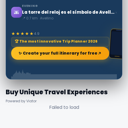
EVENING
🌆
›
La torre del reloj es el símbolo de Avellino...
📍 0.7 km · Avellino
★★★★★
4.9
🏆 The most innovative Trip Planner 2026
✨ Create your full itinerary for free
Buy Unique Travel Experiences
Powered by Viator
Failed to load