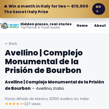
🎄 Win a month in Italy for two — €10,000 ·
GO
→
The Secret Italy Prize
Hidden places, real stories
Home
About
Trip Planner & Travel Guides
← Back
Avellino | Complejo
Monumental de la
Prisión de Bourbon
Avellino | Complejo Monumental de la Prisión
de Bourbon
— Avellino, Italia.
Piazza Alfredo de Marsico, 83100 Avellino AV, Italia
•
★★★★☆
•
227 views