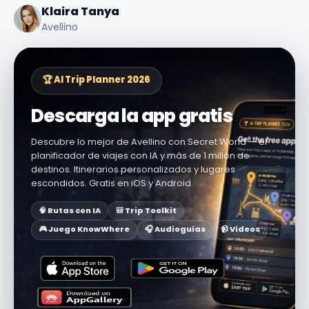
Klaira Tanya
Avellino
🏆 AI Trip Planner 2026
Descarga la app gratis
Descubre lo mejor de Avellino con Secret World — el
planificador de viajes con IA y más de 1 millón de
destinos. Itinerarios personalizados y lugares
escondidos. Gratis en iOS y Android.
🧠 Rutas con IA
🎒 Trip Toolkit
🎮 Juego KnowWhere
🎧 Audioguías
📹 Vídeos