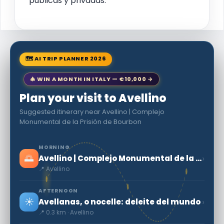
públicas y privadas.
🗺 AI TRIP PLANNER 2026
🎄 WIN A MONTH IN ITALY — €10,000 →
Plan your visit to Avellino
Suggested itinerary near Avellino | Complejo
Monumental de la Prisión de Bourbon
MORNING
🌅
›
Avellino | Complejo Monumental de la Prisión de Bourbon
📍 Avellino
AFTERNOON
☀️
›
Avellanas, o nocelle: deleite del mundo
📍 0.3 km · Avellino