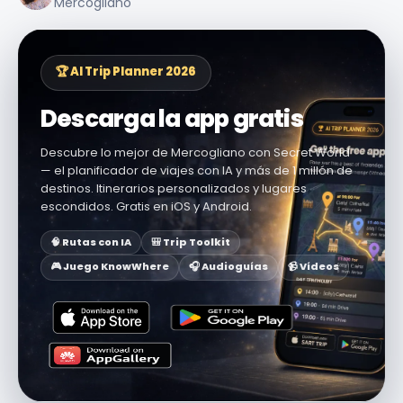
Mercogliano
🏆 AI Trip Planner 2026
Descarga la app gratis
Descubre lo mejor de Mercogliano con Secret World
— el planificador de viajes con IA y más de 1 millón de
destinos. Itinerarios personalizados y lugares
escondidos. Gratis en iOS y Android.
🧠 Rutas con IA
🎒 Trip Toolkit
🎮 Juego KnowWhere
🎧 Audioguías
📹 Vídeos