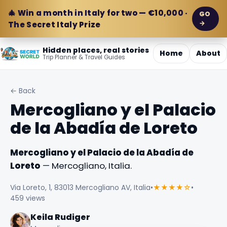
🎄 Win a month in Italy for two — €10,000 ·
GO
→
The Secret Italy Prize
Hidden places, real stories
Home
About
Trip Planner & Travel Guides
← Back
Mercogliano y el Palacio
de la Abadía de Loreto
Mercogliano y el Palacio de la Abadía de
Loreto
— Mercogliano, Italia.
Via Loreto, 1, 83013 Mercogliano AV, Italia
•
★★★★☆
•
459 views
Keila Rudiger