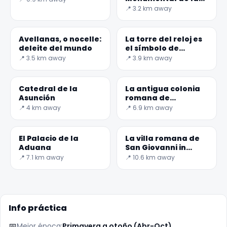
Prisión de Bourbon
📍 3.2 km away
Avellanas, o nocelle:
La torre del reloj es
deleite del mundo
el símbolo de
Avellino...
📍 3.5 km away
📍 3.9 km away
Catedral de la
La antigua colonia
Asunción
romana de
Abellinum
📍 4 km away
📍 6.9 km away
El Palacio de la
La villa romana de
Aduana
San Giovanni in
Palco
📍 7.1 km away
📍 10.6 km away
Info práctica
📅
Mejor época:
Primavera a otoño (Abr-Oct)