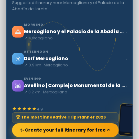
Suggested itinerary near Mercogliano y el Palacio de la
Abadía de Loreto
MORNING
🌅
›
Mercogliano y el Palacio de la Abadía de Loreto
📍 Mercogliano
AFTERNOON
☀️
›
Dorf Mercogliano
📍 0.9 km · Mercogliano
EVENING
🌆
›
Avellino | Complejo Monumental de la Prisión de Bourbon
📍 3.2 km · Mercogliano
★★★★★
4.9
🏆 The most innovative Trip Planner 2026
✨ Create your full itinerary for free