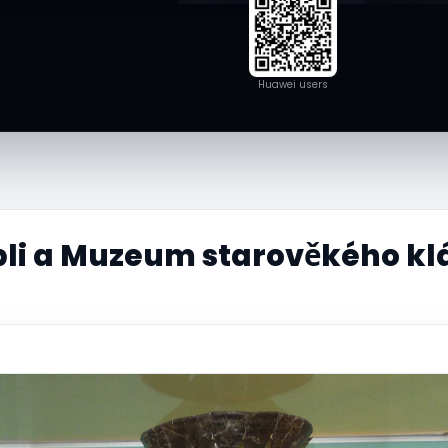
Huawei users
li a Muzeum starověkého kl