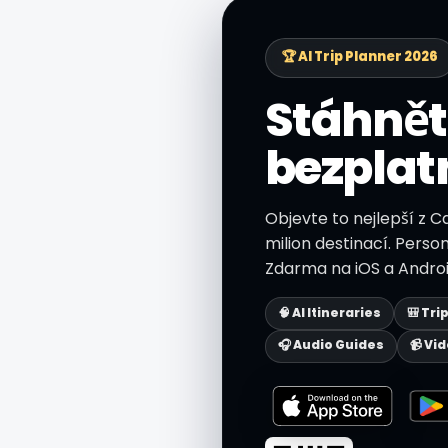
🏆 AI Trip Planner 2026
Stáhnět
bezplat
Objevte to nejlepší z C
milion destinací. Person
Zdarma na iOS a Androi
🧠 AI Itineraries
🎒 Tri
🎧 Audio Guides
📹 Vi