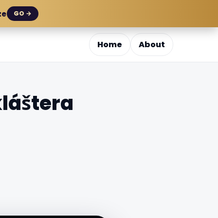
ze
GO →
Home
About
láštera