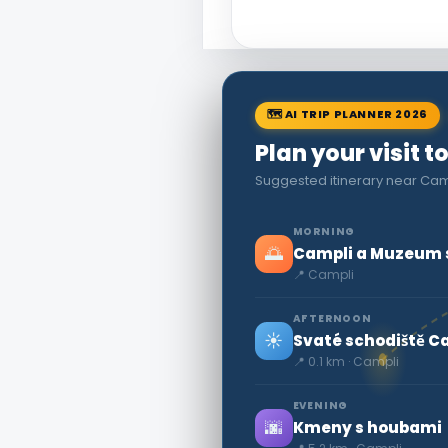
🗺 AI TRIP PLANNER 2026
Plan your visit t
Suggested itinerary near Ca
MORNING
🌅
Campli a Muzeum s
📍 Campli
AFTERNOON
☀️
Svaté schodiště C
📍 0.1 km · Campli
EVENING
🌆
Kmeny s houbami