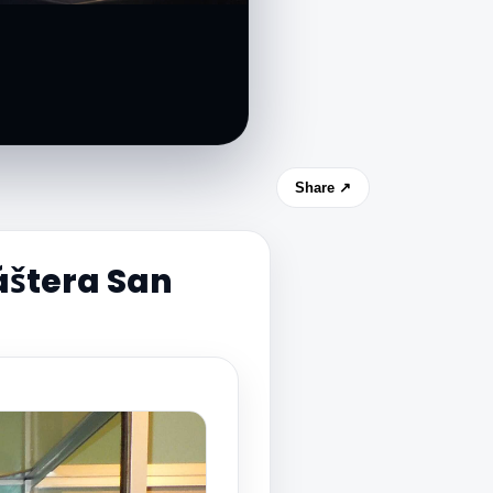
Share ↗
áštera San