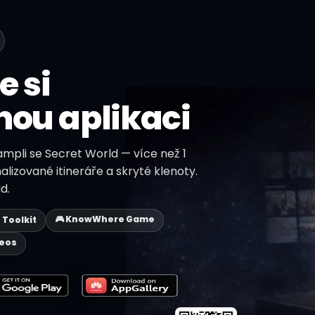
e si
nou aplikaci
ampli se Secret World — více než 1
alizované itineráře a skryté klenoty.
d.
🎮 KnowWhere Game
p Toolkit
deos