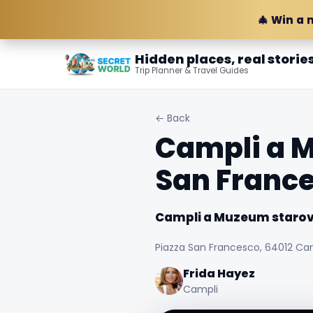
🎄 Win a 
Hidden places, real storie
Trip Planner & Travel Guides
← Back
Campli a 
San Franc
Campli a Muzeum starov
Piazza San Francesco, 64012 Camp
Frida Hayez
Campli