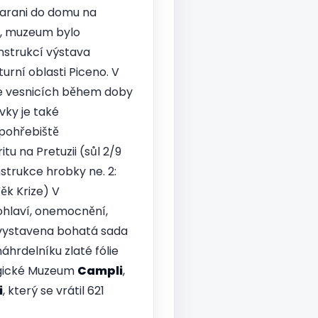
nfarani do domu na
7, muzeum bylo
nstrukcí výstava
urní oblasti Piceno. V
 ve vesnicích během doby
vky je také
 pohřebiště
u na Pretuzii (sůl 2/9
trukce hrobky ne. 2:
ěk Krize) V
ohlaví, onemocnění,
 vystavena bohatá sada
hrdelníku zlaté fólie
ogické Muzeum
Campli
,
i
, který se vrátil 621