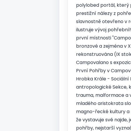
polylobed portál, který
prestižní nálezy z poh
slavnostně otevřeno v 
ilustruje vývoj pohřební
první místnosti "Campov
bronzové a zejména v XI
rekonstruována (IX stole
Campovalano s expozicí 
První Pohřby v Campova
Hrobka Krále - Sociální
antropologické Sekce, 
trauma, malformace a v
mladého aristokrata slo
magno-řecké kultury a 
že vystavuje své najde
pohřby, nejstarší vyzna