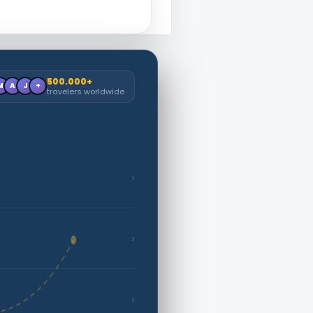
500.000+
M
A
J
+
travelers worldwide
›
›
›