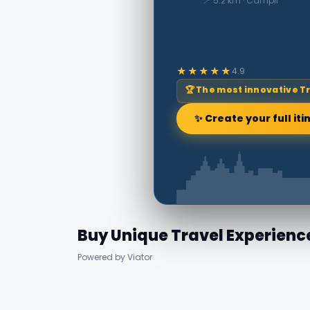
📍 5.2 km · Campli
★★★★★
4.9
🏆 The most innovative T
✨ Create your full iti
Buy Unique Travel Experienc
Powered by Viator