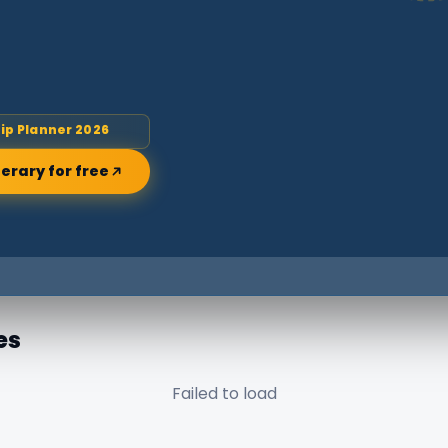
rip Planner 2026
nerary for free
es
Failed to load