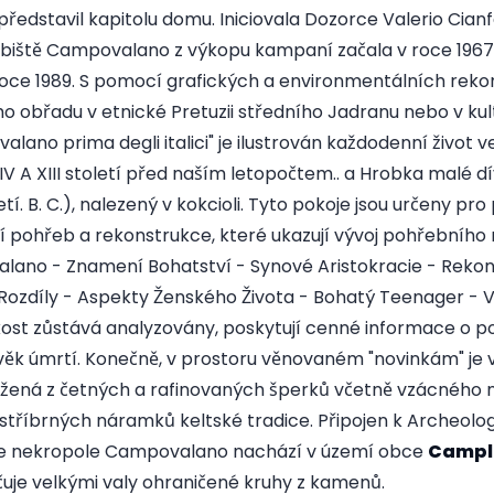
 představil kapitolu domu. Iniciovala Dozorce Valerio Cia
řebiště Campovalano z výkopu kampaní začala v roce 196
roce 1989. S pomocí grafických a environmentálních reko
ho obřadu v etnické Pretuzii středního Jadranu nebo v kult
alano prima degli italici" je ilustrován každodenní život
V A XIII století před naším letopočtem.. a Hrobka malé dí
tí. B. C.), nalezený v kokcioli. Tyto pokoje jsou určeny pro
pohřeb a rekonstrukce, které ukazují vývoj pohřebního rit
lano - Znamení Bohatství - Synové Aristokracie - Rekons
 Rozdíly - Aspekty Ženského Života - Bohatý Teenager - V
kost zůstává analyzovány, poskytují cenné informace o p
ěk úmrtí. Konečně, v prostoru věnovaném "novinkám" je
žená z četných a rafinovaných šperků včetně vzácného ná
stříbrných náramků keltské tradice. Připojen k Archeol
, je nekropole Campovalano nachází v území obce
Campl
čuje velkými valy ohraničené kruhy z kamenů.