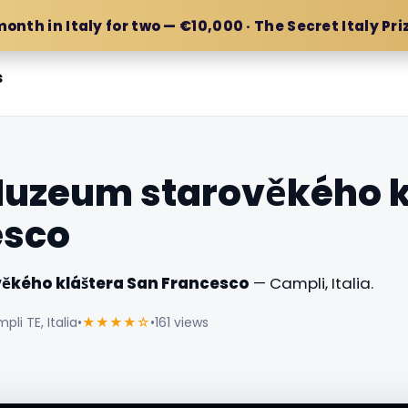
month in Italy for two — €10,000 · The Secret Italy Pri
s
Muzeum starověkého k
esco
ěkého kláštera San Francesco
— Campli, Italia.
li TE, Italia
•
★★★★☆
•
161 views