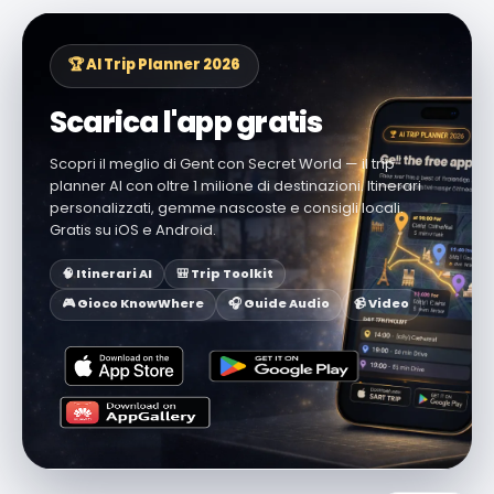
🏆 AI Trip Planner 2026
Scarica l'app gratis
Scopri il meglio di Gent con Secret World — il trip
planner AI con oltre 1 milione di destinazioni. Itinerari
personalizzati, gemme nascoste e consigli locali.
Gratis su iOS e Android.
🧠 Itinerari AI
🎒 Trip Toolkit
🎮 Gioco KnowWhere
🎧 Guide Audio
📹 Video