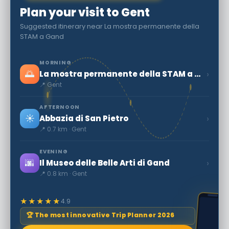
Plan your visit to Gent
Suggested itinerary near La mostra permanente della
STAM a Gand
MORNING
🌅
›
La mostra permanente della STAM a Gand
📍 Gent
AFTERNOON
☀️
›
Abbazia di San Pietro
📍 0.7 km · Gent
EVENING
🌆
›
Il Museo delle Belle Arti di Gand
📍 0.8 km · Gent
★★★★★
4.9
🏆 The most innovative Trip Planner 2026