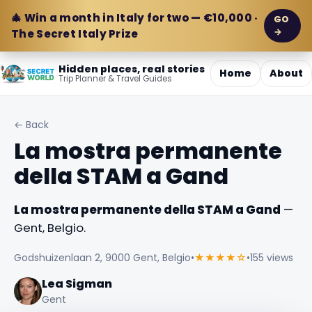
🎄 Win a month in Italy for two — €10,000 ·
GO
→
The Secret Italy Prize
Hidden places, real stories
Home
About
Trip Planner & Travel Guides
← Back
La mostra permanente
della STAM a Gand
La mostra permanente della STAM a Gand
—
Gent, Belgio.
Godshuizenlaan 2, 9000 Gent, Belgio
•
★★★★☆
•
155 views
Lea Sigman
Gent