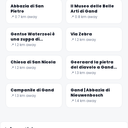
Abbazia di San
Il Museo delle Belle
Pietro
Arti di Gand
📍 0.7 km away
📍 0.8 km away
Gentse Waterzooi è
Via Zebra
una zuppa di
📍 1.2 km away
minestra
📍 1.2 km away
Chiesa di San Nicola
Geeraard la pietra
del diavolo a Gand,
📍 1.2 km away
Belgio
📍 1.3 km away
Campanile di Gand
Gand | Abbazia di
✕
Nieuwenbosch
📍 1.3 km away
📍 1.4 km away