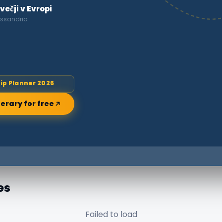
ečji v Evropi
lessandria
rip Planner 2026
nerary for free
es
Failed to load