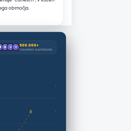
 tega območja.
500.000+
M
A
J
+
travelers worldwide
›
›