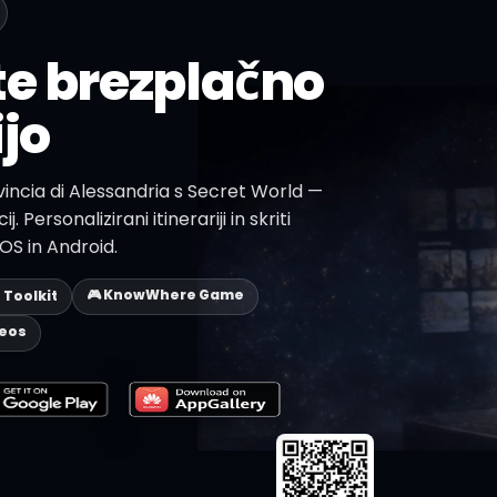
te brezplačno
jo
ovincia di Alessandria s Secret World —
j. Personalizirani itinerariji in skriti
iOS in Android.
🎮 KnowWhere Game
p Toolkit
deos