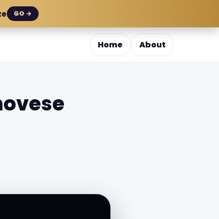
ze
GO →
Home
About
 novese