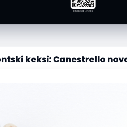
Huawei users
tski keksi: Canestrello nov