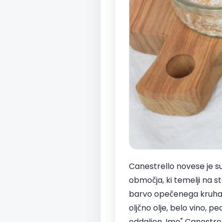
Canestrello novese je s
območja, ki temelji na s
barvo opečenega kruha in
oljčno olje, belo vino, pe
oddaljen. Ime" Canestrell