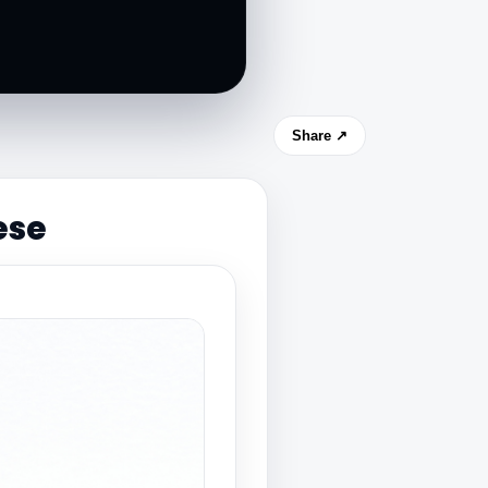
Share ↗
ese