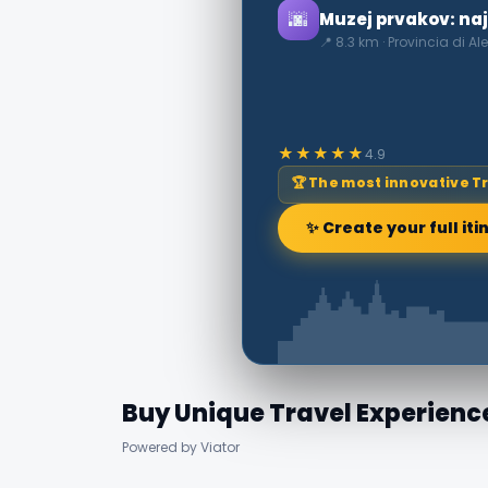
🌆
Muzej prvakov: najv
📍 8.3 km · Provincia di A
★★★★★
4.9
🏆 The most innovative T
✨ Create your full iti
Buy Unique Travel Experienc
Powered by Viator