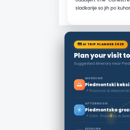
sladkarije so jih po kuh
🗺 AI TRIP PLANNER 2026
Plan your visit t
Suggested itinerary near Pie
MORNING
🌅
Piedmontski keksi
📍 Provincia di Alessandr
AFTERNOON
☀️
Piedmontska groz
📍 0 km · Provincia di Ale
EVENING