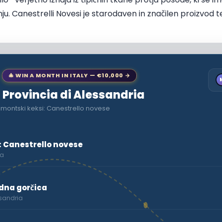
anju. Canestrelli Novesi je starodaven in značilen proizvod
🎄 WIN A MONTH IN ITALY — €10,000 →
o Provincia di Alessandria
dmontski keksi: Canestrello novese
: Canestrello novese
ia
dna gorčica
ssandria