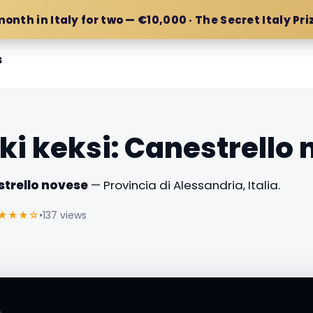
month in Italy for two — €10,000 · The Secret Italy Pri
s
i keksi: Canestrello
strello novese
— Provincia di Alessandria, Italia.
★★★☆
•
137 views