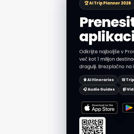
🏆 AI Trip Planner 2026
Prenesi
aplikaci
Odkrijte najboljše v Pr
več kot 1 milijon destinaci
dragulji. Brezplačno na 
🧠 AI Itineraries
🎒 Tri
🎧 Audio Guides
📹 Vi