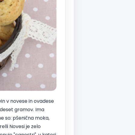
vin v novese in ovadese
j deset gramov. Ima
ine so: pšenična moka,
elli Novesi je zelo
enuje "canestri", v kateri