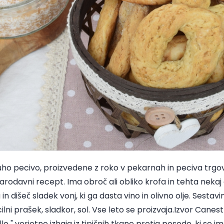
uho pecivo, proizvedene z roko v pekarnah in peciva trgo
tarodavni recept. Ima obroč ali obliko krofa in tehta neka
 dišeč sladek vonj, ki ga dasta vino in olivno olje. Sestav
cilni prašek, sladkor, sol. Vse leto se proizvaja.Izvor Canestr
o " verjetno izhaja iz tipičnih tkane protja posode, ki se im