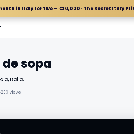
month in Italy for two — €10,000 · The Secret Italy Pri
s
o de sopa
ia, Italia.
•
239 views