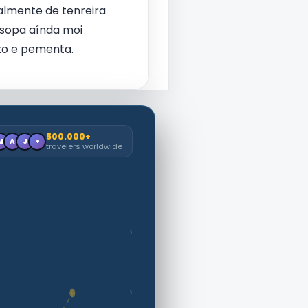
palmente de tenreira
 sopa aínda moi
ixo e pementa.
500.000+
M
A
J
+
travelers worldwide
›
›