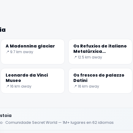
🏆
🏆 #1 Trip Planner 2026
Rated best travel app worldwide
ia
★★★★★
Keep Exploring the World
A Madonnina glaciar
Os Refuxios de italiano
Metalúrxica
📍 9.7 km away
1,000,000+ places in your pocket. Free.
Sociedade
📍 12.5 km away
Leonardo da Vinci
Os frescos do palazzo
Museo
Datini
📍 16 km away
📍 16 km away
iOS / Android
Huawei users
istoia
ado · Comunidade Secret World — 1M+ lugares en 62 idiomas
Maybe later