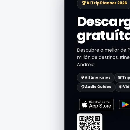
🏆 AI Trip Planner 2026
Descarg
gratuít
Descubre o mellor de P
millón de destinos. Itin
Android.
🧠 AI Itineraries
🎒 Tri
🎧 Audio Guides
📹 Vi