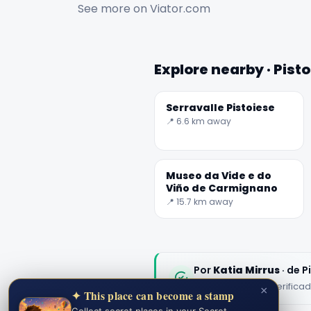
See more on
Viator.com
Explore nearby · Pisto
Serravalle Pistoiese
📍 6.6 km away
Museo da Vide e do
Viño de Carmignano
📍 15.7 km away
Por
Katia Mirrus
· de P
Contido editorial verific
×
✦ This place can become a stamp