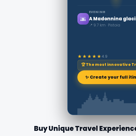
EVENING
🌆
A Madonnina glaci
📍 9.7 km · Pistoia
★★★★★
4.9
🏆 The most innovative T
✨ Create your full iti
Buy Unique Travel Experienc