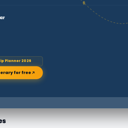
ar
rip Planner 2026
nerary for free
es