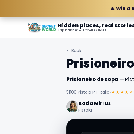
🎄 Win a 
Hidden places, real storie
Trip Planner & Travel Guides
← Back
Prisioneir
Prisioneiro de sopa
— Pisto
51100 Pistoia PT, Italia
•
★★★★☆
Katia Mirrus
Pistoia