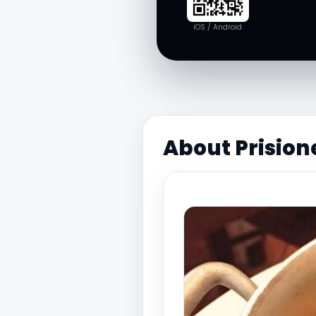
iOS / Android
About Prision