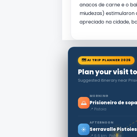
anacos de carne e o bai
miudezas) estimularon a
apreciado na cidade, ba
🗺 AI TRIP PLANNER 2026
Plan your visit t
Suggested itinerary near Pris
MORNING
🌅
Prisioneiro de sop
📍 Pistoia
AFTERNOON
☀️
Serravalle Pistoie
📍 6.6 km · Pistoia