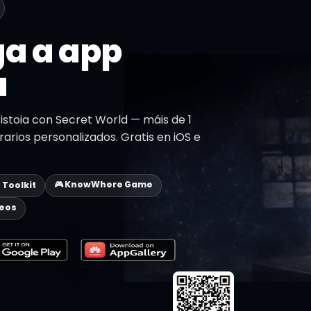
a a app
a
istoia con Secret World — máis de 1
erarios personalizados. Gratis en iOS e
🎮 KnowWhere Game
p Toolkit
deos