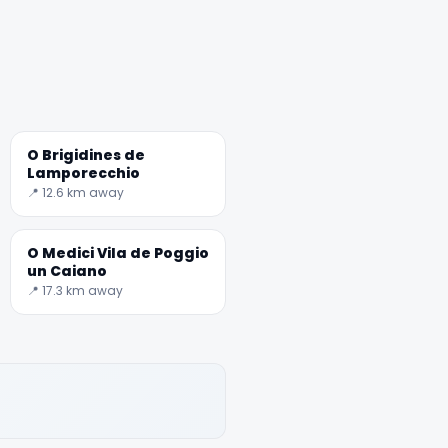
O Brigidines de
Lamporecchio
📍 12.6 km away
O Medici Vila de Poggio
un Caiano
📍 17.3 km away