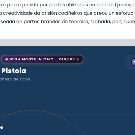
xo prezo pedido por partes utilizadas na receita (princi
 creatividade da prisión cociñeiros que creou un esforzo
seada en partes brandas de tenreira, trabada, pan, que
🎄 WIN A MONTH IN ITALY — €10,000 →
o Pistoia
ioneiro de sopa
a
se