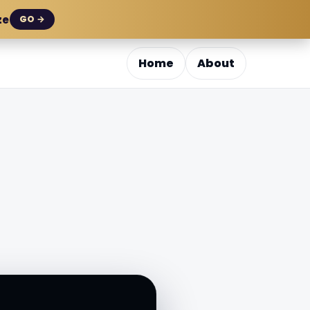
ze
GO →
Home
About