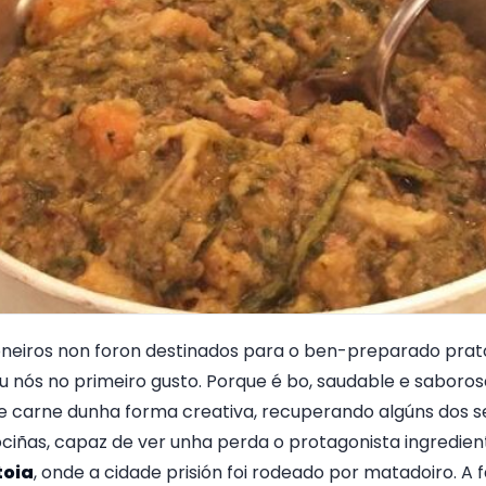
eiros non foron destinados para o ben-preparado prato
u nós no primeiro gusto. Porque é bo, saudable e saborosa e
e carne dunha forma creativa, recuperando algúns dos 
ciñas, capaz de ver unha perda o protagonista ingredien
toia
, onde a cidade prisión foi rodeado por matadoiro. A f