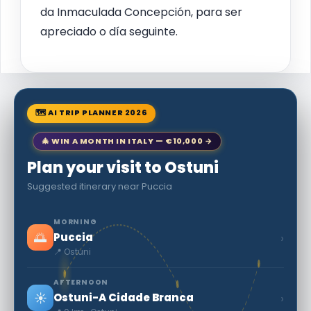
da Inmaculada Concepción, para ser
apreciado o día seguinte.
🗺 AI TRIP PLANNER 2026
🎄 WIN A MONTH IN ITALY — €10,000 →
Plan your visit to Ostuni
Suggested itinerary near Puccia
MORNING
🌅
›
Puccia
📍 Ostuni
AFTERNOON
☀️
›
Ostuni-A Cidade Branca