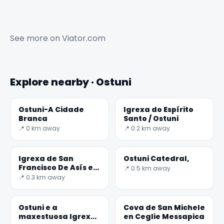
See more on
Viator.com
Explore nearby · Ostuni
Ostuni-A Cidade
Igrexa do Espírito
Branca
Santo / Ostuni
📍 0 km away
📍 0.2 km away
Igrexa de San
Ostuni Catedral,
Francisco De Asís en
📍 0.5 km away
Ostuni
📍 0.3 km away
Ostuni e a
Cova de San Michele
maxestuosa Igrexa
en Ceglie Messapica