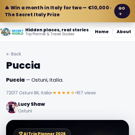
🎄 Win a month in Italy for two — €10,000 ·
GO
→
The Secret Italy Prize
Hidden places, real stories
Home
About
Trip Planner & Travel Guides
← Back
Puccia
Puccia
— Ostuni, Italia.
72017 Ostuni BR, Italia
•
★★★★☆
•
167 views
Lucy Shaw
Ostuni
🏆 AI Trip Planner 2026