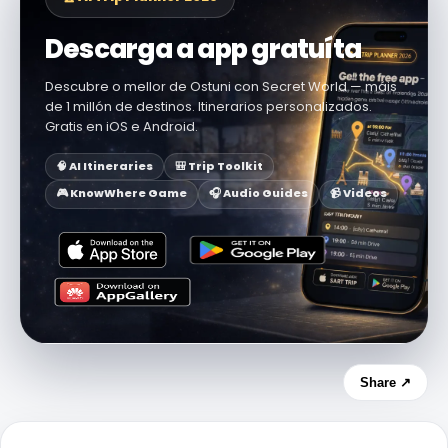
Descarga a app gratuíta
Descubre o mellor de Ostuni con Secret World — máis
de 1 millón de destinos. Itinerarios personalizados.
Gratis en iOS e Android.
🧠 AI Itineraries
🎒 Trip Toolkit
🎮 KnowWhere Game
🎧 Audio Guides
📹 Videos
Share ↗