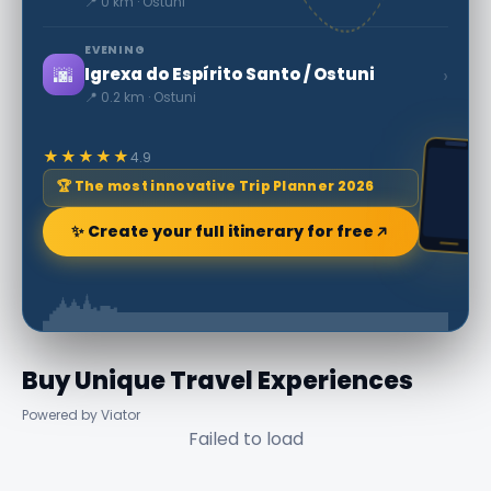
📍 0 km · Ostuni
EVENING
🌆
›
Igrexa do Espírito Santo / Ostuni
📍 0.2 km · Ostuni
★★★★★
4.9
🏆 The most innovative Trip Planner 2026
✨ Create your full itinerary for free
Buy Unique Travel Experiences
Powered by Viator
Failed to load