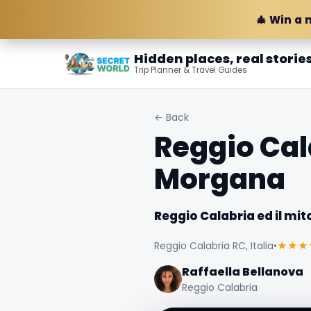
🎄 Win a 
Hidden places, real storie
Trip Planner & Travel Guides
← Back
Reggio Cala
Morgana
Reggio Calabria ed il mi
Reggio Calabria RC, Italia
•
★★★
Raffaella Bellanova
Reggio Calabria