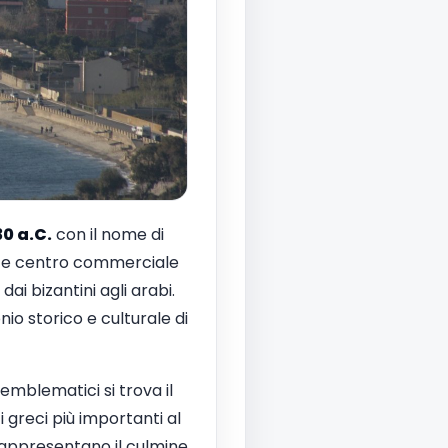
0 a.C.
con il nome di
tante centro commerciale
dai bizantini agli arabi.
o storico e culturale di
ù emblematici si trova il
i greci più importanti al
, rappresentano il culmine