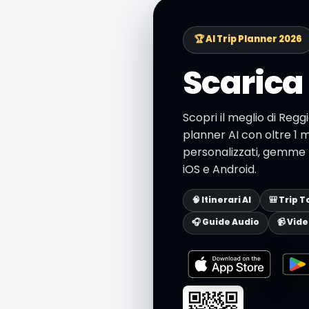
🏆 AI Trip Planner 2026
Scarica 
Scopri il meglio di Regg
planner AI con oltre 1 mi
personalizzati, gemme n
iOS e Android.
🧠 Itinerari AI
🎒 Trip T
🎧 Guide Audio
📹 Vid