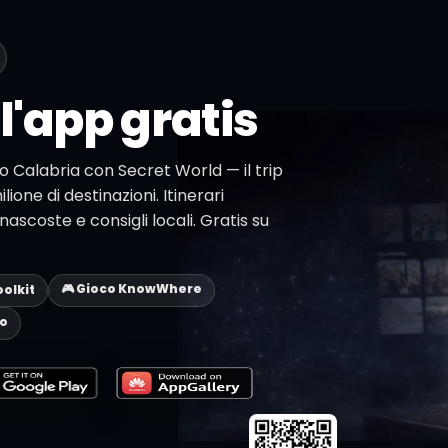
l'app gratis
io Calabria con Secret World — il trip
lione di destinazioni. Itinerari
ascoste e consigli locali. Gratis su
🎮 Gioco KnowWhere
oolkit
eo