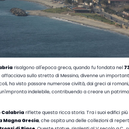
abria
risalgono all'epoca greca, quando fu fondata nel
73
 si affacciava sullo stretto di Messina, divenne un impor
oli, ha visto passare numerose civiltà, dai greci ai romani, 
n'impronta indelebile, contribuendo a creare un patrimoni
 Calabria
riflette questa ricca storia. Tra i suoi edifici pi
la Magna Grecia
, che ospita una delle collezioni di repert
Bronzi di Riace
. Queste statue, risalenti al V secolo a.C.