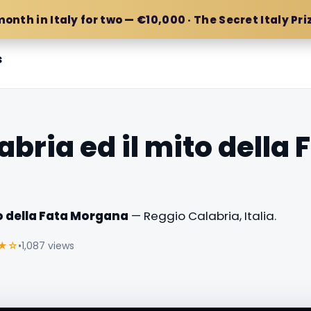
month in Italy for two — €10,000 · The Secret Italy Pri
s
bria ed il mito della 
to della Fata Morgana
— Reggio Calabria, Italia.
★☆
•
1,087 views