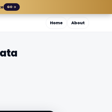
ze
GO →
Home
About
Fata