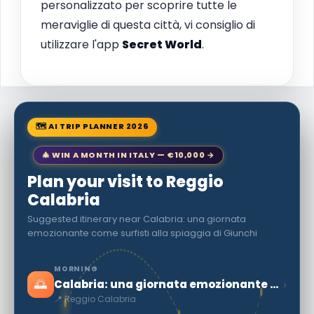
personalizzato per scoprire tutte le
meraviglie di questa città, vi consiglio di
utilizzare l'app
Secret World
.
🗺 AI TRIP PLANNER 2026
🎄 WIN A MONTH IN ITALY — €10,000 →
Plan your visit to Reggio
Calabria
Suggested itinerary near Calabria: una giornata
emozionante come surfisti alla spiaggia di Giunchi
MORNING
🌅
›
Calabria: una giornata emozionante come surfisti alla spiaggia di Giunchi
📍 Reggio Calabria