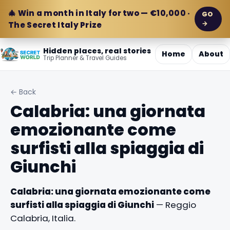
🎄 Win a month in Italy for two — €10,000 ·
GO
→
The Secret Italy Prize
Hidden places, real stories
Home
About
Trip Planner & Travel Guides
← Back
Calabria: una giornata
emozionante come
surfisti alla spiaggia di
Giunchi
Calabria: una giornata emozionante come
surfisti alla spiaggia di Giunchi
— Reggio
Calabria, Italia.