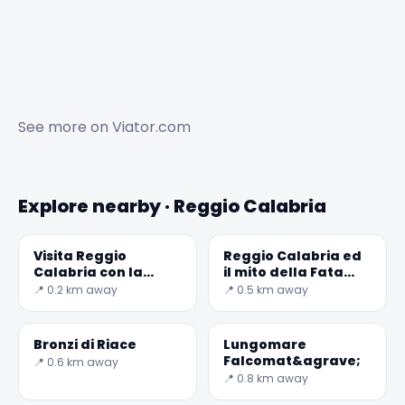
See more on
Viator.com
Explore nearby · Reggio Calabria
Visita Reggio
Reggio Calabria ed
Calabria con la
il mito della Fata
musica: il MuStruMu
Morgana
📍 0.2 km away
📍 0.5 km away
Bronzi di Riace
Lungomare
Falcomat&agrave;
📍 0.6 km away
📍 0.8 km away
✕