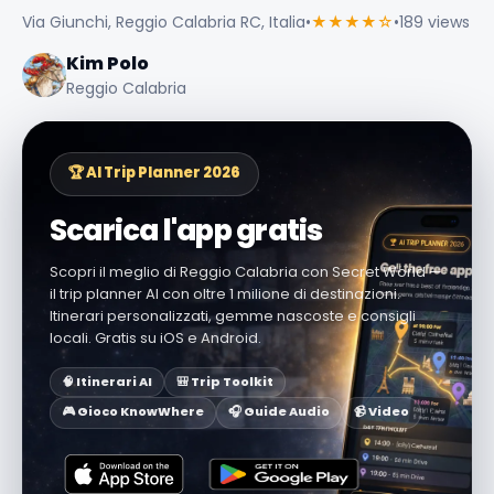
Via Giunchi, Reggio Calabria RC, Italia
•
★★★★☆
•
189 views
Kim Polo
Reggio Calabria
🏆 AI Trip Planner 2026
Scarica l'app gratis
Scopri il meglio di Reggio Calabria con Secret World —
il trip planner AI con oltre 1 milione di destinazioni.
Itinerari personalizzati, gemme nascoste e consigli
locali. Gratis su iOS e Android.
🧠 Itinerari AI
🎒 Trip Toolkit
🎮 Gioco KnowWhere
🎧 Guide Audio
📹 Video