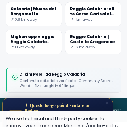
Calabria | Museo del
Reggio Calabria: all
Bergamotto
to Corso Garibaldi
for shopping
📍 0.9 km away
📍 1 km away
Migliori app viaggio
Reggio Calabria |
Reggio Calabria
Castello Aragonese
2026: top 5 da non
📍 1.1 km away
📍 1.2 km away
perdere
🏆
🏆 #1 Trip Planner 2026
Rated best travel app worldwide
Di
Kim Polo
· da Reggio Calabria
Contenuto editoriale verificato · Community Secret
★★★★★
World — 1M+ luoghi in 62 lingue
Keep Exploring the World
×
✦ Questo luogo può diventare un
1,000,000+ places in your pocket. Free.
SECRET WORLD
Terms
Privacy
About
timbro
Colleziona i posti segreti nel tuo Secret
We use technical and third-party cookies to
Passport.
improve your experience. More info
/cookie-policy
.