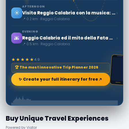
AFTERNOON
☀️
›
Visita Reggio Calabria con la musica: il MuStruMu
📍 0.2 km · Reggio Calabria
EVENING
🌆
›
Reggio Calabria ed il mito della Fata Morgana
📍 0.5 km · Reggio Calabria
★★★★★
4.9
🏆 The most innovative Trip Planner 2026
✨ Create your full itinerary for free
Buy Unique Travel Experiences
Powered by Viator