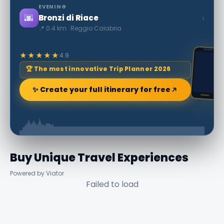
EVENING
🌆
›
Bronzi di Riace
📍 0.4 km · Reggio Calabria
★★★★★
4.9
🏆 The most innovative Trip Planner 2026
✨ Create your full itinerary for free
Buy Unique Travel Experiences
Powered by Viator
Failed to load