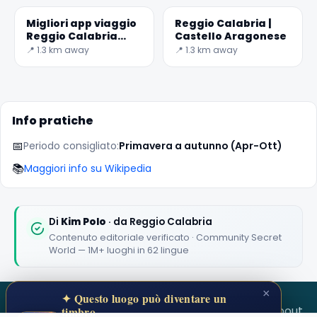
Migliori app viaggio
Reggio Calabria |
✕
Reggio Calabria
Castello Aragonese
2026: top 5 da non
📍 1.3 km away
📍 1.3 km away
perdere
Info pratiche
📅
Periodo consigliato:
Primavera a autunno (Apr-Ott)
📚
Maggiori info su Wikipedia
🏆
🏆 #1 Trip Planner 2026
Rated best travel app worldwide
Di
Kim Polo
· da Reggio Calabria
Contenuto editoriale verificato · Community Secret
★★★★★
World — 1M+ luoghi in 62 lingue
Keep Exploring the World
1,000,000+ places in your pocket. Free.
×
✦ Questo luogo può diventare un
SECRET WORLD
Terms
Privacy
About
timbro