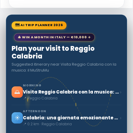
🗺 AI TRIP PLANNER 2026
🎄 WIN A MONTH IN ITALY — €10,000 →
Plan your visit to Reggio
Calabria
Suggested itinerary near Visita Reggio Calabria con la
musica: il MuStruMu
MORNING
🌅
›
Visita Reggio Calabria con la musica: il MuStruMu
📍 Reggio Calabria
AFTERNOON
☀️
›
Calabria: una giornata emozionante come surfisti alla spiaggia di Giunchi
📍 0.2 km · Reggio Calabria