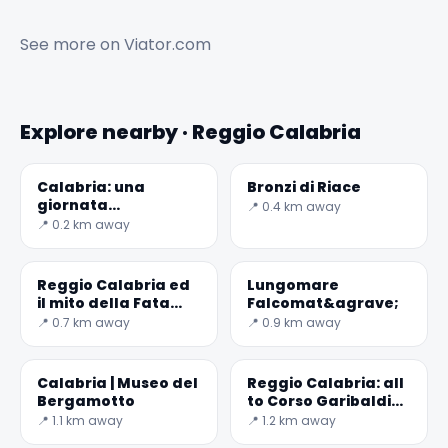
See more on
Viator.com
Explore nearby · Reggio Calabria
Calabria: una
Bronzi di Riace
giornata
📍 0.4 km away
emozionante come
📍 0.2 km away
surfisti alla spiaggia
di Giunchi
Reggio Calabria ed
Lungomare
il mito della Fata
Falcomat&agrave;
Morgana
📍 0.7 km away
📍 0.9 km away
Calabria | Museo del
Reggio Calabria: all
Bergamotto
to Corso Garibaldi
for shopping
📍 1.1 km away
📍 1.2 km away