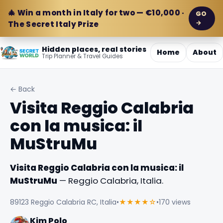
🎄 Win a month in Italy for two — €10,000 ·
GO
→
The Secret Italy Prize
Hidden places, real stories
Home
About
Trip Planner & Travel Guides
← Back
Visita Reggio Calabria
con la musica: il
MuStruMu
Visita Reggio Calabria con la musica: il
MuStruMu
— Reggio Calabria, Italia.
89123 Reggio Calabria RC, Italia
•
★★★★☆
•
170 views
Kim Polo