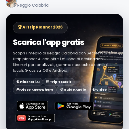
Reggio Calabria
🏆 AI Trip Planner 2026
Scarica l'app gratis
Scopri il meglio di Reggio Calabria con Secret World —
il trip planner AI con oltre 1 milione di destinazioni.
Itinerari personalizzati, gemme nascoste e consigli
locali. Gratis su iOS e Android.
🧠 Itinerari AI
🎒 Trip Toolkit
🎮 Gioco KnowWhere
🎧 Guide Audio
📹 Video