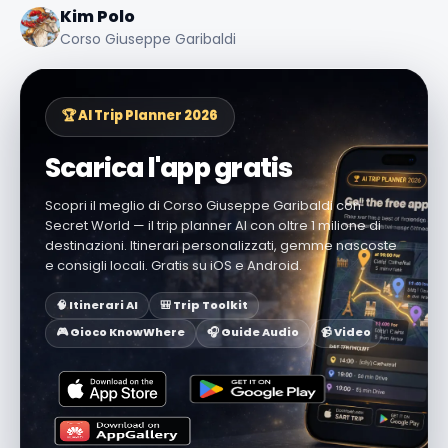
Kim Polo
Corso Giuseppe Garibaldi
🏆 AI Trip Planner 2026
Scarica l'app gratis
Scopri il meglio di Corso Giuseppe Garibaldi con
Secret World — il trip planner AI con oltre 1 milione di
destinazioni. Itinerari personalizzati, gemme nascoste
e consigli locali. Gratis su iOS e Android.
🧠 Itinerari AI
🎒 Trip Toolkit
🎮 Gioco KnowWhere
🎧 Guide Audio
📹 Video