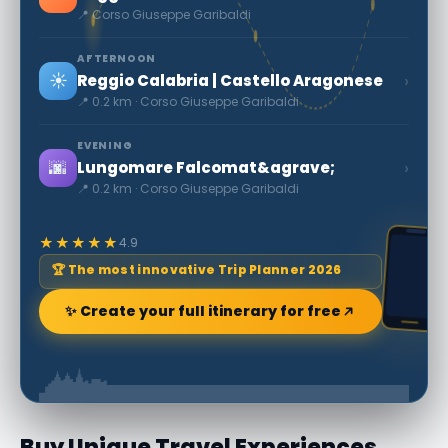
📍 Corso Giuseppe Garibaldi
AFTERNOON
☀️
›
Reggio Calabria | Castello Aragonese
📍 0.2 km · Corso Giuseppe Garibaldi
EVENING
🌆
›
Lungomare Falcomat&agrave;
📍 0.2 km · Corso Giuseppe Garibaldi
★★★★★
4.9
🏆 The most innovative Trip Planner 2026
✨ Create your full itinerary for free
Buy Unique Travel Experiences