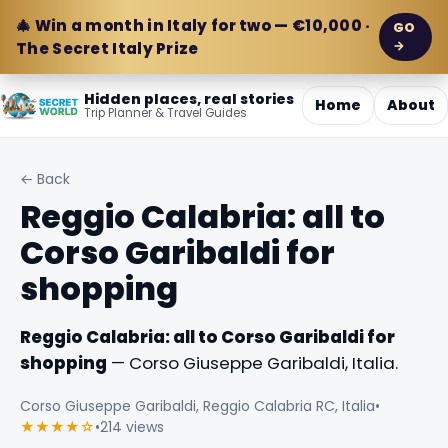
🎄 Win a month in Italy for two — €10,000 ·
GO
→
The Secret Italy Prize
Hidden places, real stories
Home
About
Trip Planner & Travel Guides
← Back
Reggio Calabria: all to
Corso Garibaldi for
shopping
Reggio Calabria: all to Corso Garibaldi for
shopping
— Corso Giuseppe Garibaldi, Italia.
Corso Giuseppe Garibaldi, Reggio Calabria RC, Italia
•
★★★★☆
•
214 views