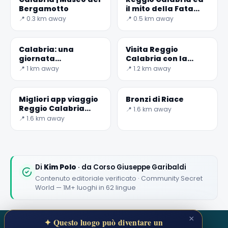
Bergamotto
il mito della Fata
Morgana
📍 0.3 km away
📍 0.5 km away
Calabria: una
Visita Reggio
giornata
Calabria con la
emozionante come
musica: il MuStruMu
📍 1 km away
📍 1.2 km away
surfisti alla spiaggia
🏆
🏆 #1 Trip Planner 2026
di Giunchi
Rated best travel app worldwide
Migliori app viaggio
Bronzi di Riace
Reggio Calabria
📍 1.6 km away
★★★★★
2026: top 5 da non
📍 1.6 km away
perdere
Keep Exploring the World
1,000,000+ places in your pocket. Free.
Di
Kim Polo
· da Corso Giuseppe Garibaldi
Contenuto editoriale verificato · Community Secret
World — 1M+ luoghi in 62 lingue
Maybe later
×
✦ Questo luogo può diventare un