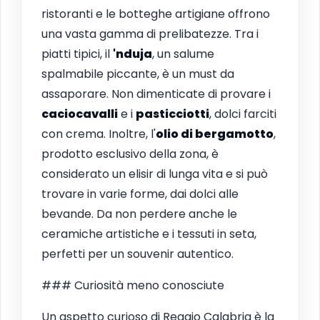
ristoranti e le botteghe artigiane offrono
una vasta gamma di prelibatezze. Tra i
piatti tipici, il
'nduja
, un salume
spalmabile piccante, è un must da
assaporare. Non dimenticate di provare i
caciocavalli
e i
pasticciotti
, dolci farciti
con crema. Inoltre, l'
olio di bergamotto
,
prodotto esclusivo della zona, è
considerato un elisir di lunga vita e si può
trovare in varie forme, dai dolci alle
bevande. Da non perdere anche le
ceramiche artistiche e i tessuti in seta,
perfetti per un souvenir autentico.
### Curiosità meno conosciute
Un aspetto curioso di Reggio Calabria è la