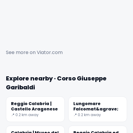
See more on
Viator.com
Explore nearby · Corso Giuseppe
Garibaldi
Reggio Calabria |
Lungomare
Castello Aragonese
Falcomat&agrave;
✕
📍 0.2 km away
📍 0.2 km away
Calabria | Museo del
Reggio Calabria ed