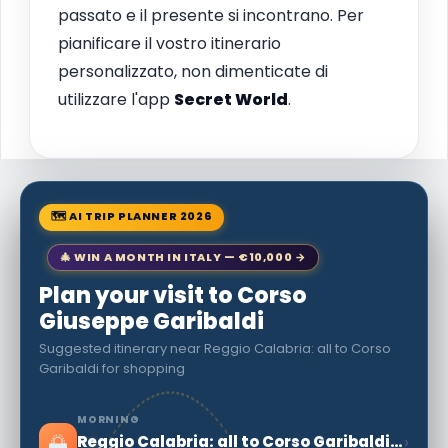
passato e il presente si incontrano. Per
pianificare il vostro itinerario
personalizzato, non dimenticate di
utilizzare l'app
Secret World
.
🗺 AI TRIP PLANNER 2026
🎄 WIN A MONTH IN ITALY — €10,000 →
Plan your visit to Corso
Giuseppe Garibaldi
Suggested itinerary near Reggio Calabria: all to Corso
Garibaldi for shopping
MORNING
🌅
›
Reggio Calabria: all to Corso Garibaldi for shopping