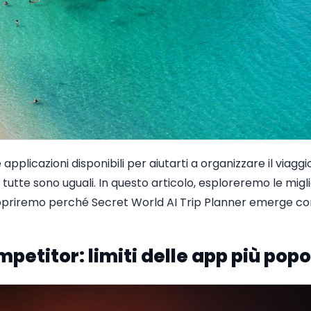
 applicazioni disponibili per aiutarti a organizzare il viagg
n tutte sono uguali. In questo articolo, esploreremo le migl
priremo perché Secret World AI Trip Planner emerge com
mpetitor: limiti delle app più popo