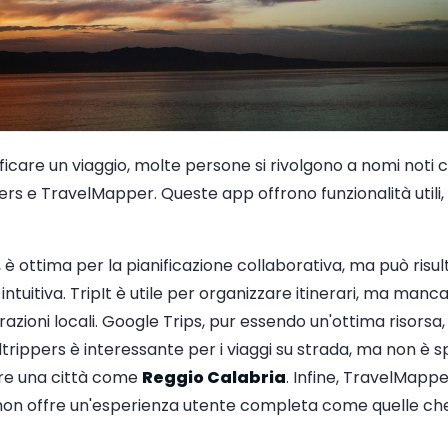
ificare un viaggio, molte persone si rivolgono a nomi noti
ers e TravelMapper. Queste app offrono funzionalità util
 ottima per la pianificazione collaborativa, ma può risul
intuitiva. TripIt è utile per organizzare itinerari, ma manc
trazioni locali. Google Trips, pur essendo un'ottima risorsa
dtrippers è interessante per i viaggi su strada, ma non è 
re una città come
Reggio Calabria
. Infine, TravelMapp
non offre un'esperienza utente completa come quelle che i