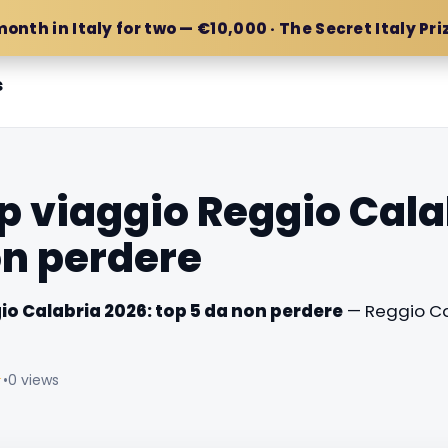
month in Italy for two — €10,000 · The Secret Italy Pri
s
pp viaggio Reggio Cala
on perdere
io Calabria 2026: top 5 da non perdere
— Reggio Ca
☆
•
0 views