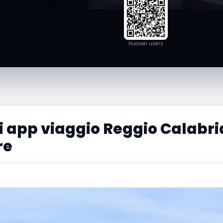
Huawei users
i app viaggio Reggio Calabria
re