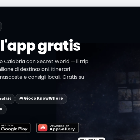
l'app gratis
io Calabria con Secret World — il trip
lione di destinazioni. Itinerari
ascoste e consigli locali. Gratis su
🎮 Gioco KnowWhere
oolkit
eo