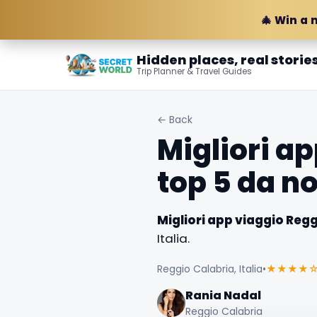
🎄 Win a 
Hidden places, real storie
Trip Planner & Travel Guides
← Back
Migliori a
top 5 da n
Migliori app viaggio Regg
Italia.
Reggio Calabria, Italia
•
★★★★
Rania Nadal
Reggio Calabria