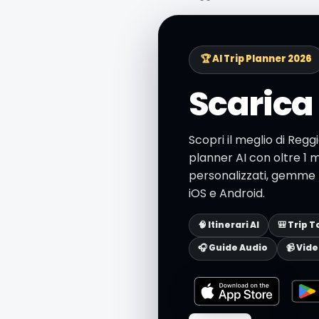
🏆 AI Trip Planner 2026
Scarica 
Scopri il meglio di Regg
planner AI con oltre 1 mi
personalizzati, gemme n
iOS e Android.
🧠 Itinerari AI
🎒 Trip T
🎧 Guide Audio
📹 Vid