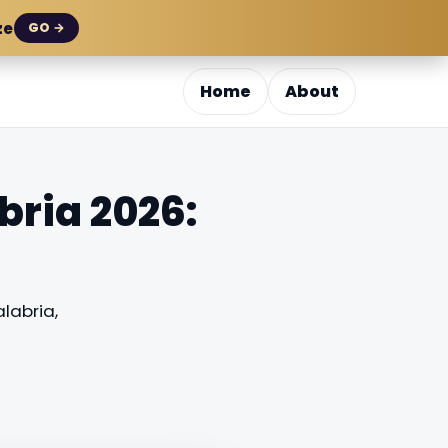
ze
GO →
Home
About
bria 2026:
labria,