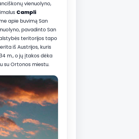
ranciškonų vienuolyno,
simalus
Campli
name apie buvimą San
nuolyno, pavadinto San
alstybės teritorijos tapo
ita iš Austrijos, kuris
34 m., o jų įtakos dėka
rtu su Ortonos miestu.