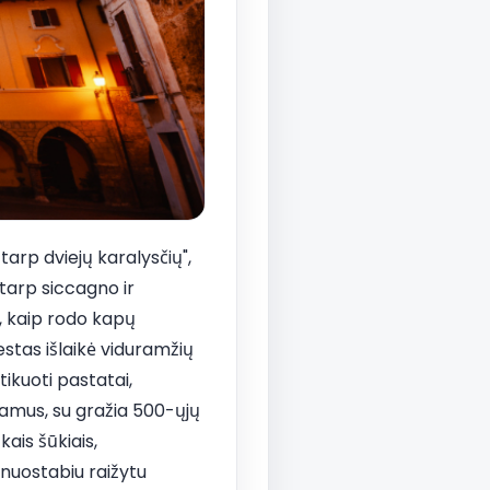
tarp dviejų karalysčių",
 tarp siccagno ir
, kaip rodo kapų
tas išlaikė viduramžių
ikuoti pastatai,
 namus, su gražia 500-ųjų
ais šūkiais,
 nuostabiu raižytu