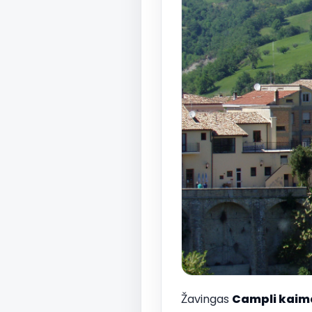
Žavingas
Campli
kaim