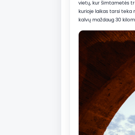
vietų, kur šimtametės tr
kurioje laikas tarsi teka
kalvų maždaug 30 kilome