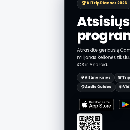
🏆 AI Trip Planner 2026
Atsisių
progra
Atraskite geriausią Cam
milijonas kelionės tiks
iOS ir Android.
🧠 AI Itineraries
🎒 Tri
🎧 Audio Guides
📹 Vi