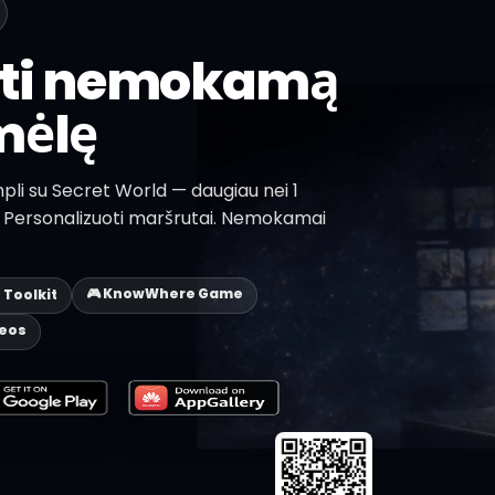
sti nemokamą
mėlę
pli su Secret World — daugiau nei 1
lų. Personalizuoti maršrutai. Nemokamai
🎮 KnowWhere Game
p Toolkit
deos