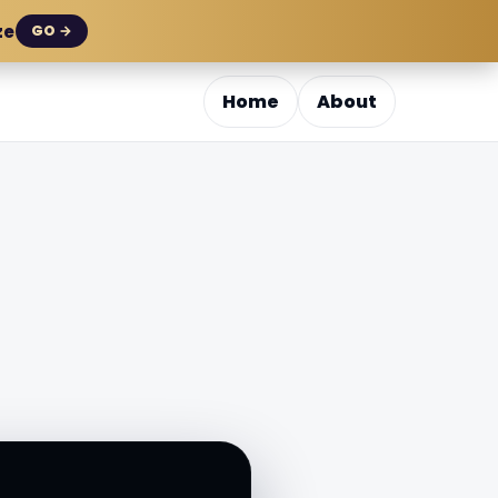
ze
GO →
Home
About