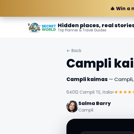
🎄 Win a 
Hidden places, real storie
Trip Planner & Travel Guides
← Back
Campli ka
Campli kaimas
— Campli, I
64012 Campli TE, Italia
•
★★★★
Salma Barry
Campli