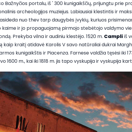
Bažnyčios portalu, iš ' 300 kunigaikščių, prijungtu prie p
alinis archeologijos muziejus. Labiausiai klestintis ir mak
rasideda nuo thev tarp daugybės įvykių, kuriuos prisime
 kaime ir jo propaguojamą pirmojo stebėtojo valdymo vie
ndą. Prekyba vilna ir audiniu klestėjo. 1520 m.
Campli
iš v
ą kaip kraitį atidavė Karolis V savo natūraliai dukrai Margher
mos kunigaikštis ir Piacenza. Farnese valdžia tęsėsi iki 17
o 1600 m., kai iki 1818 m. jis tapo vyskupija ir vyskupija ka