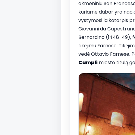
akmeniniu San Francesco 
kuriame dabar yra nacion
vystymosi laikotarpis p
Giovanni da Capestrano
Bernardino (1448-49), fo
tikėjimu Farnese. Tikėjim
vedė Ottavio Farnese, Par
Campli
miesto titulą gav