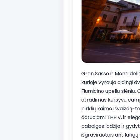
Gran Sasso ir Monti della
kurioje vyrauja didingi dv
Fiumicino upelių slėnių.
atradimas kursyvu campo
pirklių kaimo išvaizdą-t
datuojami THEIV, ir elega
pabaigos lodžija ir gydyt
išgraviruotais ant langų