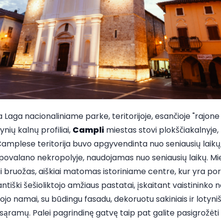
 Laga nacionaliniame parke, teritorijoje, esančioje "rajone 
ynių kalnų profiliai,
Campli
miestas stovi plokščiakalnyje,
 Camplese teritorija buvo apgyvendinta nuo seniausių laikų
valano nekropolyje, naudojamas nuo seniausių laikų. Mies
ai bruožas, aiškiai matomas istoriniame centre, kur yra port
ntiški šešioliktojo amžiaus pastatai, įskaitant vaistininko
ojo namai, su būdingu fasadu, dekoruotu sakiniais ir lotynišk
 sąramų. Palei pagrindinę gatvę taip pat galite pasigrožėti