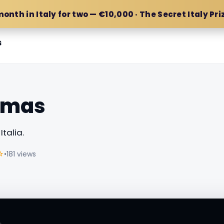
month in Italy for two — €10,000 · The Secret Italy Pri
s
imas
talia.
☆
•
181 views