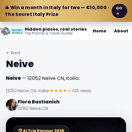
🎄 Win a month in Italy for two — €10,000 ·
GO
→
The Secret Italy Prize
Hidden places, real stories
Home
About
Trip Planner & Travel Guides
← Back
Neive
Neive
— 12052 Neive CN, Italia.
12052 Neive CN, Italia
•
★★★★☆
•
135 views
Flora Bastianich
12052 Neive CN
🏆 AI Trip Planner 2026