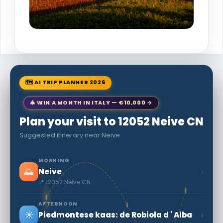
🗺 AI TRIP PLANNER 2026
🎄 WIN A MONTH IN ITALY — €10,000 →
Plan your visit to 12052 Neive CN
Suggested itinerary near Neive
MORNING
🌅
›
Neive
📍 12052 Neive CN
AFTERNOON
☀️
›
Piedmontese kaas: de Robiola d ' Alba