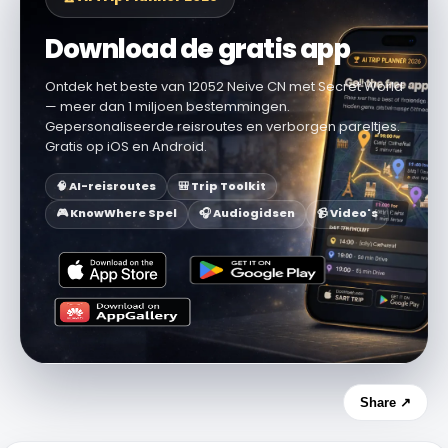
Download de gratis app
Ontdek het beste van 12052 Neive CN met Secret World
— meer dan 1 miljoen bestemmingen.
Gepersonaliseerde reisroutes en verborgen pareltjes.
Gratis op iOS en Android.
🧠 AI-reisroutes
🎒 Trip Toolkit
🎮 KnowWhere Spel
🎧 Audiogidsen
📹 Video's
Share ↗