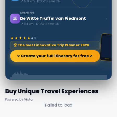
📍 5.9 km · 12052 Neive CN
EVENING
🌆
›
De Witte Truffel van Piedmont
📍 11.1 km · 12052 Neive CN
★★★★★
4.9
🏆 The most innovative Trip Planner 2026
✨ Create your full itinerary for free
Buy Unique Travel Experiences
Powered by Viator
Failed to load