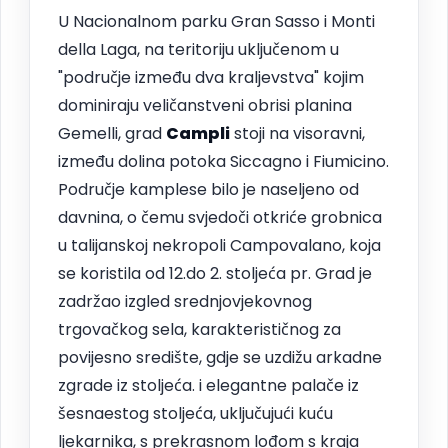
U Nacionalnom parku Gran Sasso i Monti
della Laga, na teritoriju uključenom u
"područje između dva kraljevstva" kojim
dominiraju veličanstveni obrisi planina
Gemelli, grad
Campli
stoji na visoravni,
između dolina potoka Siccagno i Fiumicino.
Područje kamplese bilo je naseljeno od
davnina, o čemu svjedoči otkriće grobnica
u talijanskoj nekropoli Campovalano, koja
se koristila od 12.do 2. stoljeća pr. Grad je
zadržao izgled srednjovjekovnog
trgovačkog sela, karakterističnog za
povijesno središte, gdje se uzdižu arkadne
zgrade iz stoljeća. i elegantne palače iz
šesnaestog stoljeća, uključujući kuću
ljekarnika, s prekrasnom lođom s kraja