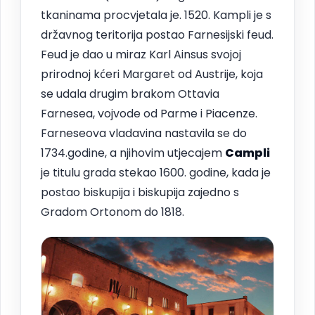
tkaninama procvjetala je. 1520. Kampli je s
državnog teritorija postao Farnesijski feud.
Feud je dao u miraz Karl Ainsus svojoj
prirodnoj kćeri Margaret od Austrije, koja
se udala drugim brakom Ottavia
Farnesea, vojvode od Parme i Piacenze.
Farneseova vladavina nastavila se do
1734.godine, a njihovim utjecajem
Campli
je titulu grada stekao 1600. godine, kada je
postao biskupija i biskupija zajedno s
Gradom Ortonom do 1818.