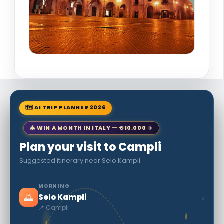
🗺 AI TRIP PLANNER 2026
🎄 WIN A MONTH IN ITALY — €10,000 →
Plan your visit to Campli
Suggested itinerary near Selo Kampli
MORNING
🌅
›
Selo Kampli
📍 Campli