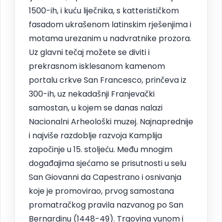
1500-ih, i kuću liječnika, s katterističkom
fasadom ukrašenom latinskim rješenjima i
motama urezanim u nadvratnike prozora.
Uz glavni tečaj možete se diviti i
prekrasnom isklesanom kamenom
portalu crkve San Francesco, prinčeva iz
300-ih, uz nekadašnji Franjevački
samostan, u kojem se danas nalazi
Nacionalni Arheološki muzej. Najnaprednije
i najviše razdoblje razvoja Kamplija
započinje u 15. stoljeću. Među mnogim
događajima sjećamo se prisutnosti u selu
San Giovanni da Capestrano i osnivanja
koje je promovirao, prvog samostana
promatračkog pravila nazvanog po San
Bernardinu (1448-49). Trgovina vunom i