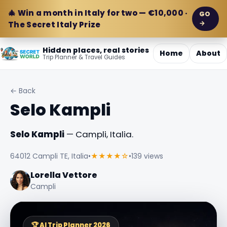
🎄 Win a month in Italy for two — €10,000 ·
GO
→
The Secret Italy Prize
Hidden places, real stories
Home
About
Trip Planner & Travel Guides
← Back
Selo Kampli
Selo Kampli
— Campli, Italia.
64012 Campli TE, Italia
•
★★★★☆
•
139 views
Lorella Vettore
Campli
🏆 AI Trip Planner 2026