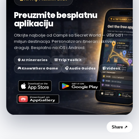
Preuzmite besplatnu
aplikaciju
Otkrijte najbolje od Campli sa Secret World — više od 1
milijun destinacija. Personalizirani itinerari i skriveni
dragulji. Besplatno na iOS i Android.
🧠 AI Itineraries
🎒 Trip Toolkit
🎮 KnowWhere Game
🎧 Audio Guides
📹 Videos
Share ↗