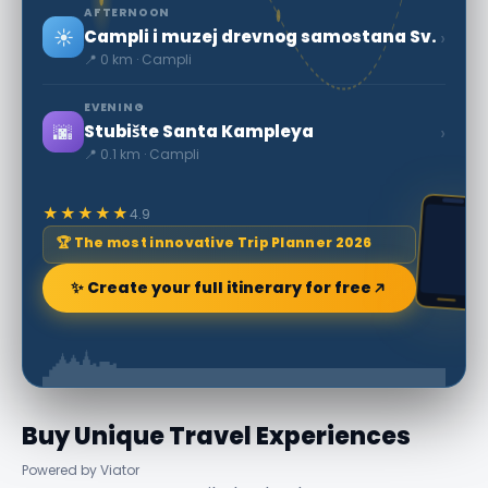
AFTERNOON
☀️
›
Campli i muzej drevnog samostana Sv.
📍 0 km · Campli
EVENING
🌆
›
Stubište Santa Kampleya
📍 0.1 km · Campli
★★★★★
4.9
🏆 The most innovative Trip Planner 2026
✨ Create your full itinerary for free
Buy Unique Travel Experiences
Powered by Viator