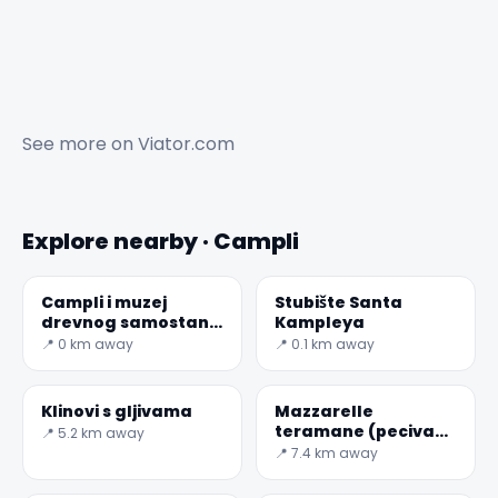
See more on
Viator.com
Explore nearby · Campli
Campli i muzej
Stubište Santa
drevnog samostana
Kampleya
Sv.
📍 0 km away
📍 0.1 km away
Klinovi s gljivama
Mazzarelle
teramane (peciva
📍 5.2 km away
od janjetine
📍 7.4 km away
Teramo)